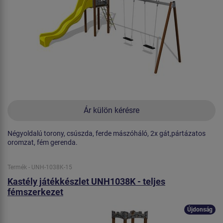
Ár külön kérésre
Négyoldalú torony, csúszda, ferde mászóháló, 2x gát,pártázatos
oromzat, fém gerenda.
Termék - UNH-1038K-15
Kastély játékkészlet UNH1038K - teljes
fémszerkezet
Újdonság