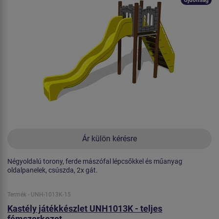
Ár külön kérésre
Négyoldalú torony, ferde mászófal lépcsőkkel és műanyag
oldalpanelek, csúszda, 2x gát.
Termék - UNH-1013K-15
Kastély játékkészlet UNH1013K - teljes
fémszerkezet