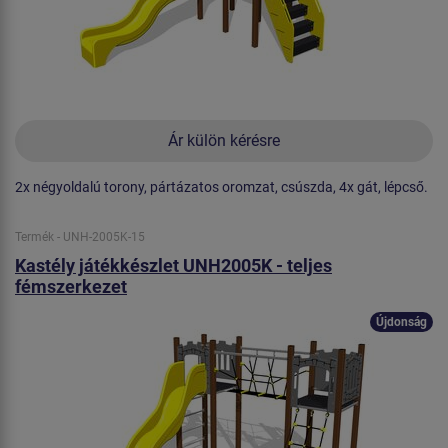
Ár külön kérésre
2x négyoldalú torony, pártázatos oromzat, csúszda, 4x gát, lépcső.
Termék - UNH-2005K-15
Kastély játékkészlet UNH2005K - teljes
fémszerkezet
Újdonság