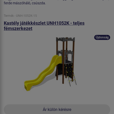
ferde mászóháló, csúszda.
Termék - UNH-1052K-15
Kastély játékkészlet UNH1052K - teljes
fémszerkezet
Újdonság
Ár külön kérésre