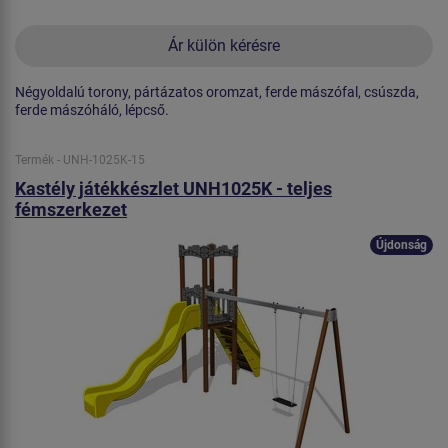
Ár külön kérésre
Négyoldalú torony, pártázatos oromzat, ferde mászófal, csúszda,
ferde mászóháló, lépcső.
Termék - UNH-1025K-15
Kastély játékkészlet UNH1025K - teljes
fémszerkezet
Újdonság