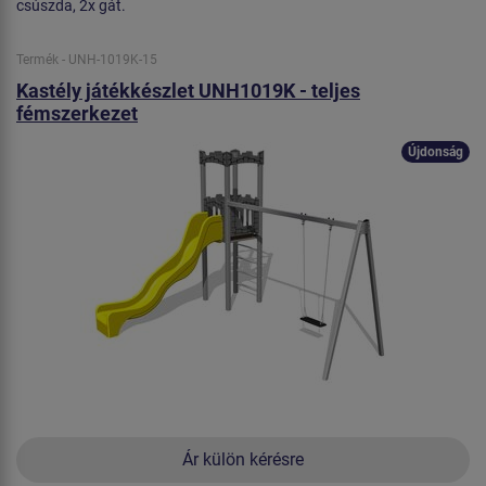
csúszda, 2x gát.
Termék - UNH-1019K-15
Kastély játékkészlet UNH1019K - teljes
fémszerkezet
Újdonság
Ár külön kérésre