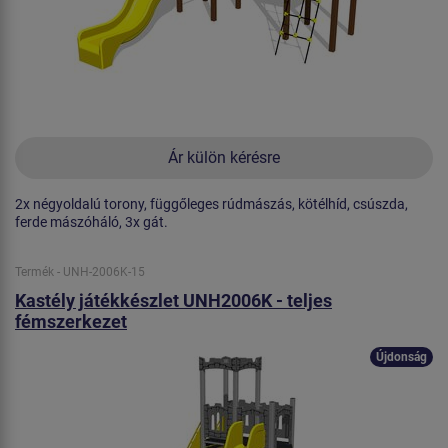
Ár külön kérésre
2x négyoldalú torony, függőleges rúdmászás, kötélhíd, csúszda,
ferde mászóháló, 3x gát.
Termék - UNH-2006K-15
Kastély játékkészlet UNH2006K - teljes
fémszerkezet
Újdonság