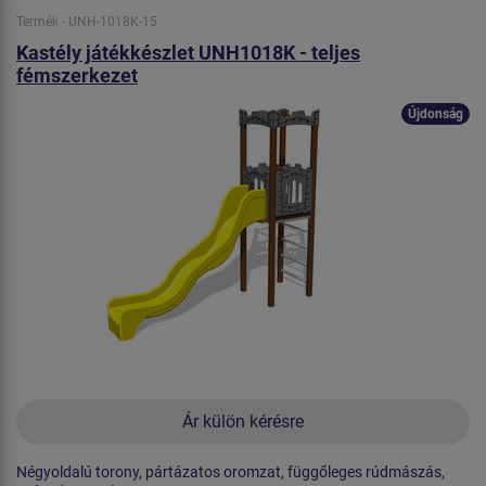
Termék - UNH-1018K-15
Kastély játékkészlet UNH1018K - teljes
fémszerkezet
Újdonság
Ár külön kérésre
Négyoldalú torony, pártázatos oromzat, függőleges rúdmászás,