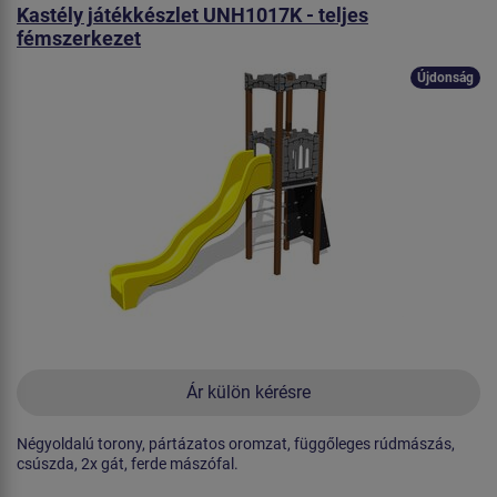
Kastély játékkészlet UNH1017K - teljes
fémszerkezet
Újdonság
Ár külön kérésre
Négyoldalú torony, pártázatos oromzat, függőleges rúdmászás,
csúszda, 2x gát, ferde mászófal.