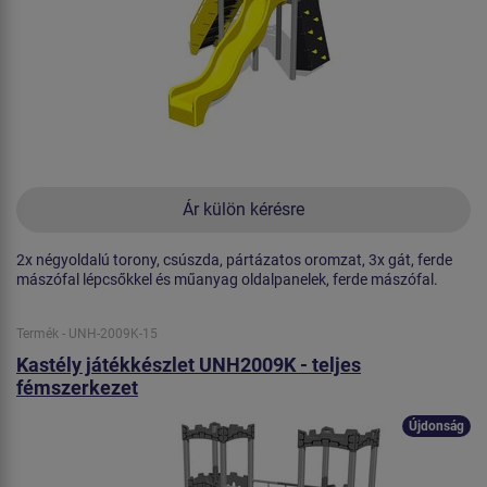
Ár külön kérésre
2x négyoldalú torony, csúszda, pártázatos oromzat, 3x gát, ferde
mászófal lépcsőkkel és műanyag oldalpanelek, ferde mászófal.
Termék - UNH-2009K-15
Kastély játékkészlet UNH2009K - teljes
fémszerkezet
Újdonság