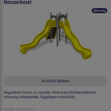
fémszerkezet
Újdonság
Ár külön kérésre
Négyoldalú torony, 2x csúszda, ferde mászófal lépcsőkkel és
műanyag oldalpanelek, függőleges mászóháló.
Termék - UNH-1041K-15