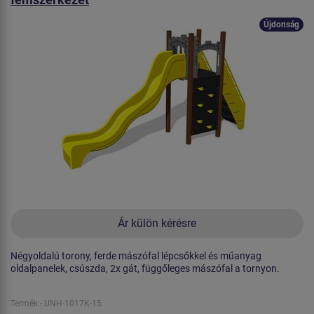
Újdonság
Ár külön kérésre
Négyoldalú torony, ferde mászófal lépcsőkkel és műanyag
oldalpanelek, csúszda, 2x gát, függőleges mászófal a tornyon.
Termék - UNH-1017K-15