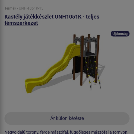
Termék - UNH-1051K-15
Kastély játékkészlet UNH1051K - teljes
fémszerkezet
Újdonság
Ár külön kérésre
Négyoldalú torony, ferde mászófal, függőleges mászófal a tornyon,