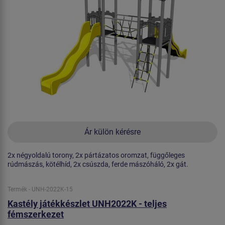
Ár külön kérésre
2x négyoldalú torony, 2x pártázatos oromzat, függőleges
rúdmászás, kötélhíd, 2x csúszda, ferde mászóháló, 2x gát.
Termék - UNH-2022K-15
Kastély játékkészlet UNH2022K - teljes
fémszerkezet