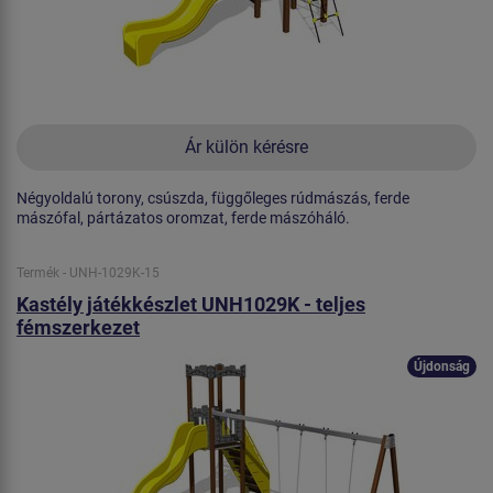
Ár külön kérésre
Négyoldalú torony, csúszda, függőleges rúdmászás, ferde
mászófal, pártázatos oromzat, ferde mászóháló.
Termék - UNH-1029K-15
Kastély játékkészlet UNH1029K - teljes
fémszerkezet
Újdonság