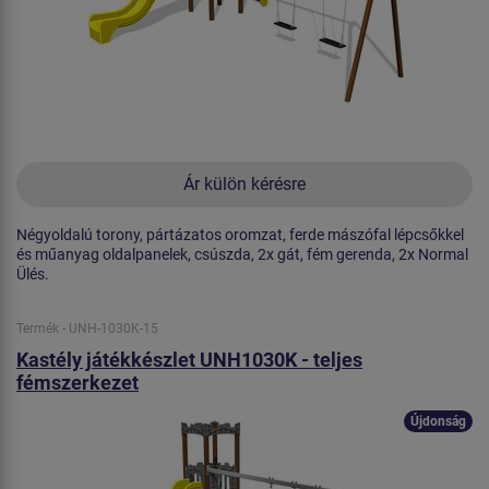
Ár külön kérésre
Négyoldalú torony, pártázatos oromzat, ferde mászófal lépcsőkkel
és műanyag oldalpanelek, csúszda, 2x gát, fém gerenda, 2x Normal
Ülés.
Termék - UNH-1030K-15
Kastély játékkészlet UNH1030K - teljes
fémszerkezet
Újdonság