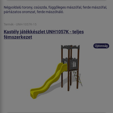
Négyoldalú torony, csúszda, függőleges mászófal, ferde mászófal,
pártázatos oromzat, ferde mászóháló.
Termék - UNH-1057K-15
Kastély játékkészlet UNH1057K - teljes
fémszerkezet
Újdonság