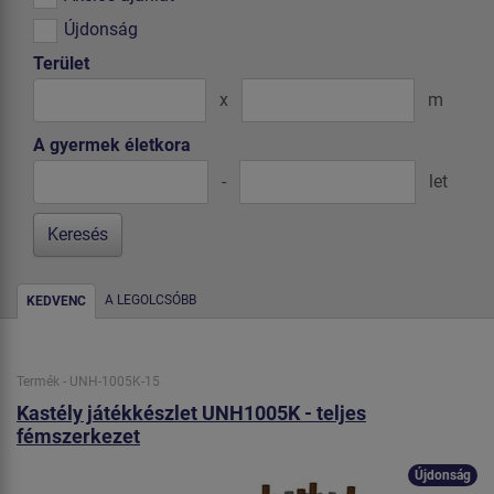
Újdonság
Terület
x
m
A gyermek életkora
-
let
A LEGOLCSÓBB
KEDVENC
Termék - UNH-1005K-15
Kastély játékkészlet UNH1005K - teljes
fémszerkezet
Újdonság