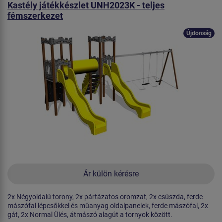
Kastély játékkészlet UNH2023K - teljes
fémszerkezet
Újdonság
Ár külön kérésre
2x Négyoldalú torony, 2x pártázatos oromzat, 2x csúszda, ferde
mászófal lépcsőkkel és műanyag oldalpanelek, ferde mászófal, 2x
gát, 2x Normal Ülés, átmászó alagút a tornyok között.