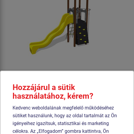
Ár külön kérésre
Hozzájárul a sütik
Négyoldalú torony, pártázatos oromzat, ferde mászófal, csúszda,
használatához, kérem?
ferde mászóháló, tűzoltó rúd.
Kedvenc weboldalának megfelelő működéséhez
Termék - UNH-1039K-15
sütiket használunk, hogy az oldal tartalmát az Ön
Kastély játékkészlet UNH1039K - teljes
igényeihez igazítsuk, statisztikai és marketing
fémszerkezet
célokra. Az „Elfogadom” gombra kattintva, Ön