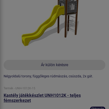
Ár külön kérésre
Négyoldalú torony, függőleges rúdmászás, csúszda, 2x gát.
Termék - UNH-1012K-15
Kastély játékkészlet UNH1012K - teljes
fémszerkezet
Újdonság