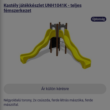
Kastély játékkészlet UNH1041K - teljes
fémszerkezet
Újdonság
Ár külön kérésre
Négyoldalú torony, 2x csúszda, ferde létrás mászóka, ferde
mászófal.