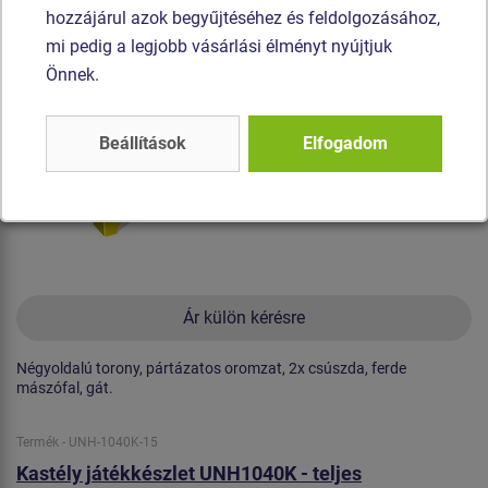
Újdonság
hozzájárul azok begyűjtéséhez és feldolgozásához,
mi pedig a legjobb vásárlási élményt nyújtjuk
Önnek.
Beállítások
Elfogadom
Ár külön kérésre
Négyoldalú torony, pártázatos oromzat, 2x csúszda, ferde
mászófal, gát.
Termék - UNH-1040K-15
Kastély játékkészlet UNH1040K - teljes