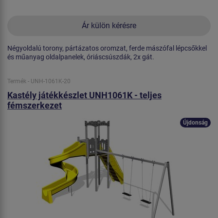
Ár külön kérésre
Négyoldalú torony, pártázatos oromzat, ferde mászófal lépcsőkkel
és műanyag oldalpanelek, óriáscsúszdák, 2x gát.
Termék - UNH-1061K-20
Kastély játékkészlet UNH1061K - teljes
fémszerkezet
Újdonság