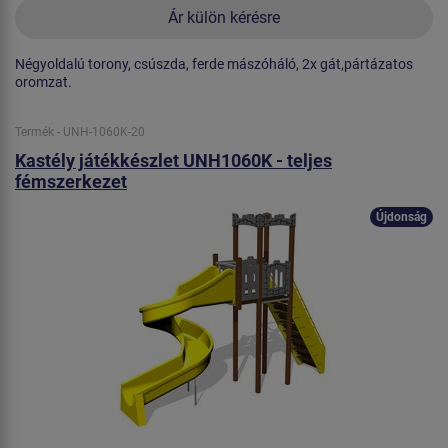
Ár külön kérésre
Négyoldalú torony, csúszda, ferde mászóháló, 2x gát,pártázatos
oromzat.
Termék - UNH-1060K-20
Kastély játékkészlet UNH1060K - teljes
fémszerkezet
Újdonság