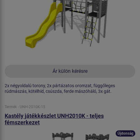
Ár külön kérésre
2x négyoldalú torony, 2x pártázatos oromzat, függőleges
rúdmászás, kötélhíd, csúszda, ferde mászóháló, 3x gát.
Termék - UNH-2010K-15
Kastély játékkészlet UNH2010K - teljes
fémszerkezet
Újdonság