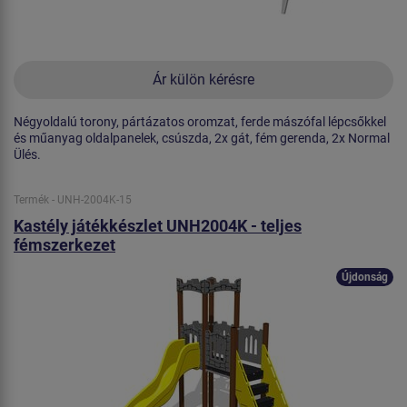
Ár külön kérésre
Négyoldalú torony, pártázatos oromzat, ferde mászófal lépcsőkkel
és műanyag oldalpanelek, csúszda, 2x gát, fém gerenda, 2x Normal
Ülés.
Termék - UNH-2004K-15
Kastély játékkészlet UNH2004K - teljes
fémszerkezet
Újdonság