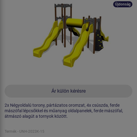
Újdonság
Ár külön kérésre
2x Négyoldalú torony, pártázatos oromzat, 4x csúszda, ferde
mászófal lépcsőkkel és műanyag oldalpanelek, ferde mászófal,
átmászó alagút a tornyok között.
Termék - UNH-2023K-15