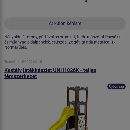
Ár külön kérésre
Négyoldalú torony, pártázatos oromzat, ferde mászófal lépcsőkkel
és műanyag oldalpanelek, csúszda, 2x gát, grinda metalica, 1x
Normal Ülés.
Termék - UNH-1026K-15
Kastély játékkészlet UNH1026K - teljes
fémszerkezet
Újdonság