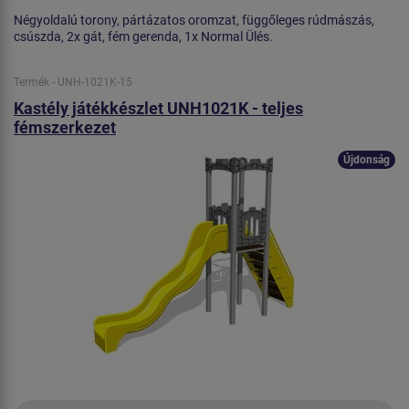
Négyoldalú torony, pártázatos oromzat, függőleges rúdmászás,
csúszda, 2x gát, fém gerenda, 1x Normal Ülés.
Termék - UNH-1021K-15
Kastély játékkészlet UNH1021K - teljes
fémszerkezet
Újdonság