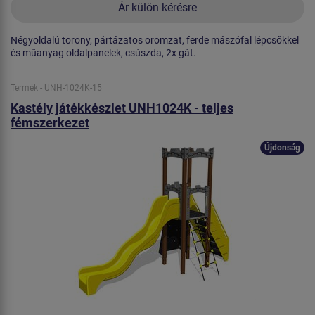
Ár külön kérésre
Négyoldalú torony, pártázatos oromzat, ferde mászófal lépcsőkkel
és műanyag oldalpanelek, csúszda, 2x gát.
Termék - UNH-1024K-15
Kastély játékkészlet UNH1024K - teljes
fémszerkezet
Újdonság