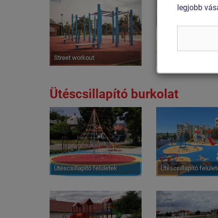
legjobb vás
Street workout
Street workout
Ütéscsillapító burkolat
Ütéscsillapító felületek
Ütéscsillapító felüle