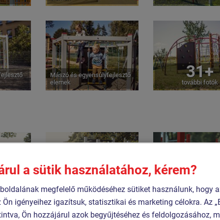
31+
ejlesztő
Mászó és egyensúlyfejlesztő
elemek
további fotók
árul a sütik használatához, kérem?
oldalának megfelelő működéséhez sütiket használunk, hogy a
Street workout
Street workout
z Ön igényeihez igazítsuk, statisztikai és marketing célokra. Az
intva, Ön hozzájárul azok begyűjtéséhez és feldolgozásához, m