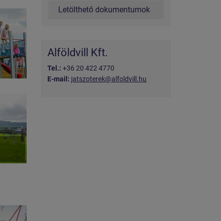
Letölthető dokumentumok
Alföldvill Kft.
Tel.:
+36 20 422 4770
E-mail:
jatszoterek@alfoldvill.hu