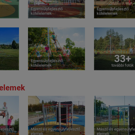
Egyensúlyfejlesztő
Egyensúlyfejlesztő
kötélelemek
kötélelemek
33+
Egyensúlyfejlesztő
kötélelemek
további fotók
 elemek
ejlesztő
Mászó és egyensúlyfejlesztő
Mászó és egyensúlyfe
elemek
elemek