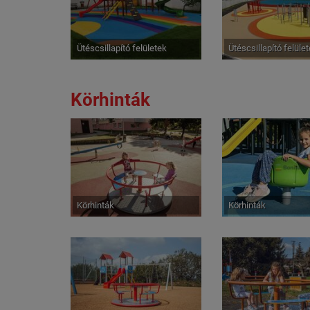
Ütéscsillapító felületek
Ütéscsillapító felüle
Körhinták
Körhinták
Körhinták