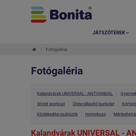
JÁTSZÓTEREK
Fotógaléria
Fotógaléria
Kalandvárak UNIVERSAL - ANTIVANDAL
Gyermek
Street workout
Ütéscsillapító burkolat
Körhin
Közlekedési eszközök
Homokozó
Mérleghint
Kalandvárak UNIVERSAL - 