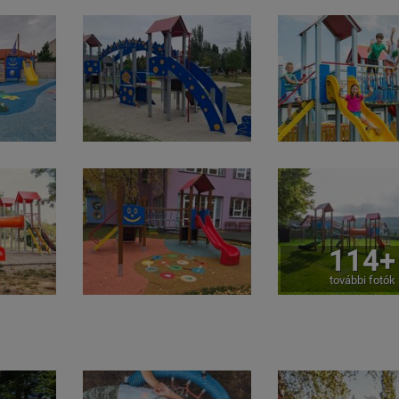
114+
további fotók