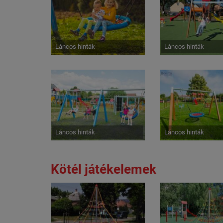
Láncos hinták
Láncos hinták
Láncos hinták
Láncos hinták
Kötél játékelemek