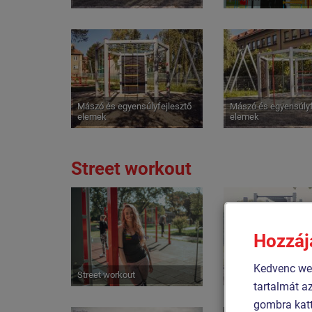
Mászó és egyensúlyfejlesztő
Mászó és egyensúlyf
elemek
elemek
Street workout
Hozzáj
Kedvenc web
Street workout
Street workout
tartalmát a
gombra katt