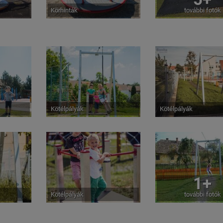
Körhinták
további fotók
Kötélpályák
Kötélpályák
1+
Kötélpályák
további fotók