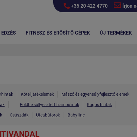
+36 20 422 4770
Írjon 
EDZÉS
FITNESZ ÉS ERŐSÍTŐ GÉPEK
ÚJ TERMÉKEK
hinták
Kötél játékelemek
Mászó és egyensúlyfejlesztő elemek
ták
Földbe süllyesztett trambulinok
Rugós hinták
ák
Csúszdák
Utcabútorok
Baby line
ANTIVANDAL