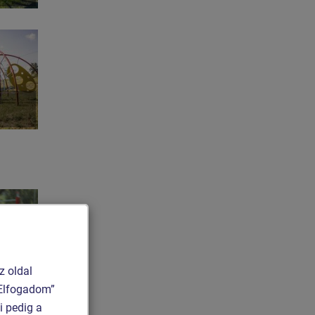
z oldal
 „Elfogadom”
i pedig a