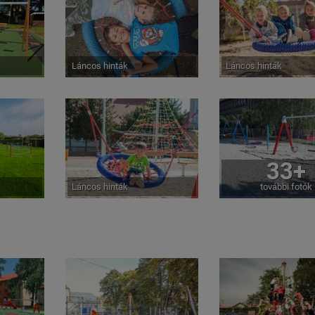
Láncos hinták
Láncos hinták
33+
Láncos hinták
további fotók