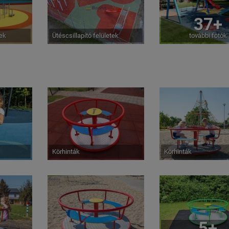
37+
tek
Ütéscsillapító felületek
további fotók
Körhinták
Körhinták
5+