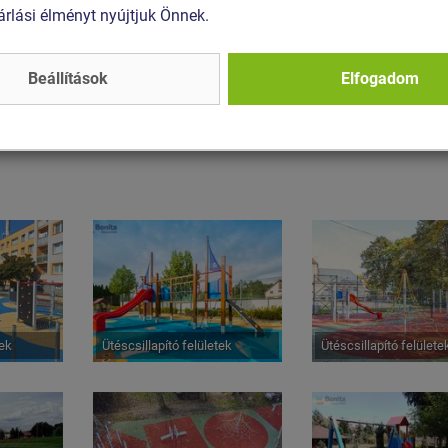
árlási élményt nyújtjuk Önnek.
Beállítások
Elfogadom
38+
Street workout
további fotók
tek
Ütéscsillapító felületek
Ütéscsillapító felülete