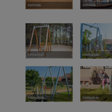
Körhinták
Körhinták
Kötélpályák
Kötélpályák
Kötélpályák
Kötélpályák