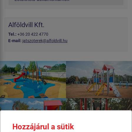
Alföldvill Kft.
Tel.:
+36 20 422 4770
E-mail:
jatszoterek@alfoldvill.hu
Hozzájárul a sütik