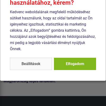
használatához, kérem?
Kedvenc weboldalának megfelelő működéséhez
sütiket használunk, hogy az oldal tartalmát az Ön
igényeihez igazítsuk, statisztikai és marketing
célokra. Az „Elfogadom” gombra kattintva, Ön
hozzájárul azok begyűjtéséhez és feldolgozásához,
mi pedig a legjobb vásárlási élményt nyújtjuk
Önnek.
Tanúsítvánnyal rendelkező, kulcsrakész játszótereket
Beállítások
Elfogadom
gyártunk és telepítünk. Versenyképes árakat, minőségi
anyagokat, pontos műhelyi kivitelezést, valamint általunk
történő telepítés esetén, díjmentes szállítást kínálunk
Magyarország teljes területén.