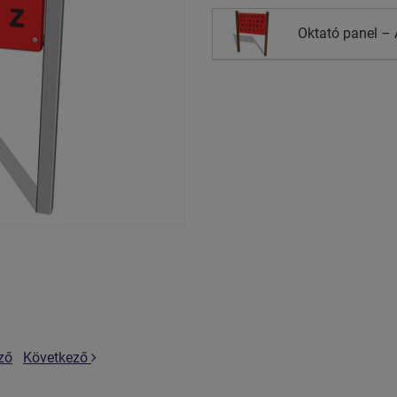
Oktató panel – 
ző
Következő