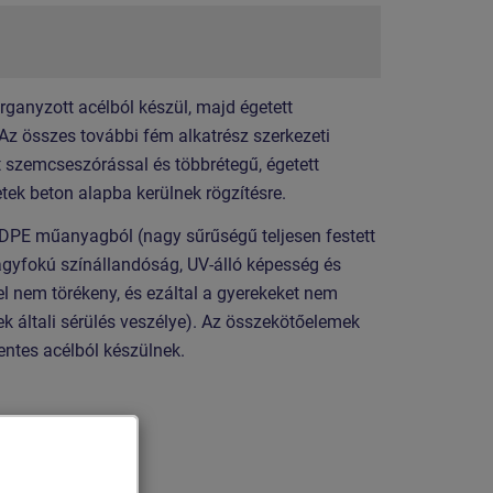
organyzott acélból készül, majd égetett
 Az összes további fém alkatrész szerkezeti
t szemcseszórással és többrétegű, égetett
etek beton alapba kerülnek rögzítésre.
HDPE műanyagból (nagy sűrűségű teljesen festett
nagyfokú színállandóság, UV-álló képesség és
el nem törékeny, és ezáltal a gyerekeket nem
zek általi sérülés veszélye). Az összekötőelemek
ntes acélból készülnek.