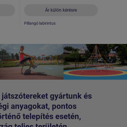
Ár külön kérésre
Pillangó labirintus
Posta
 játszótereket gyártunk és
égi anyagokat, pontos
örténő telepítés esetén,
ág teljes területén.