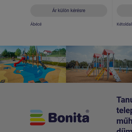
Ár külön kérésre
Ábécé
Kétoldal
Tanú
tele
műhe
díjm