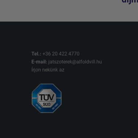
Tel.:
+36 20 422 4770
E-mail:
jatszoterek@alfoldvill.hu
Írjon nekünk az