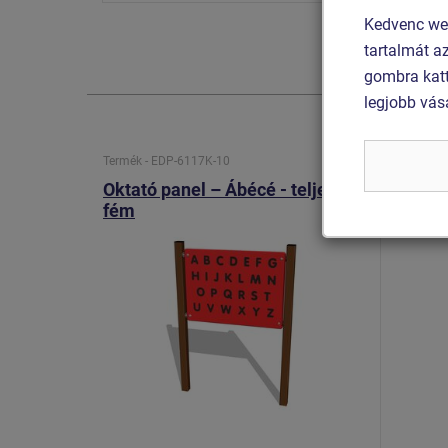
Kedvenc web
tartalmát a
gombra katt
legjobb vás
Termék - EDP-6117K-10
Termék -
Oktató panel – Ábécé - teljes
Kétold
fém
- telj