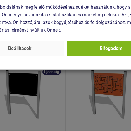
oldalának megfelelő működéséhez sütiket használunk, hogy a
z Ön igényeihez igazítsuk, statisztikai és marketing célokra. Az
intva, Ön hozzájárul azok begyűjtéséhez és feldolgozásához, m
Hasonló
termék
árlási élményt nyújtjuk Önnek.
 KTA-6100K-10
Termék - EDP-6127K-10
Beállítások
Elfogadom
alas rajztábla KTA6100K
Oktató panel – Labirintus 
es fémszerkezet
teljes fém
Újdonság