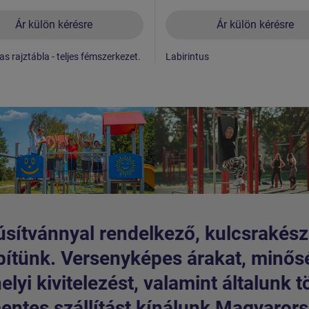
Ár külön kérésre
Ár külön kérésre
as rajztábla - teljes fémszerkezet.
Labirintus
sítvánnyal rendelkező, kulcsrakész
pítünk. Versenyképes árakat, minős
lyi kivitelezést, valamint általunk t
entes szállítást kínálunk Magyarorsz