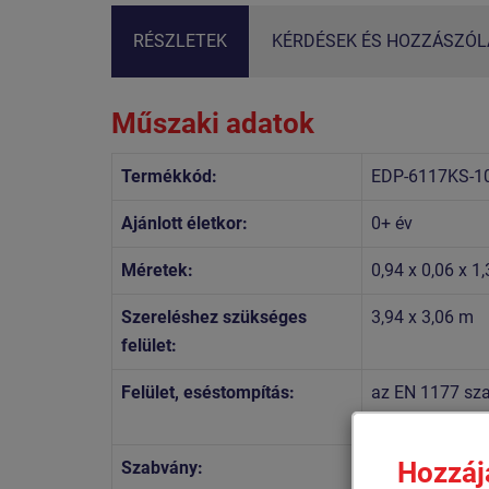
RÉSZLETEK
KÉRDÉSEK ÉS HOZZÁSZÓLÁ
Műszaki adatok
Termékkód:
EDP-6117KS-1
Ajánlott életkor:
0+ év
Méretek:
0,94 x 0,06 x 1
Szereléshez szükséges
3,94 x 3,06 m
felület:
Felület, eséstompítás:
az EN 1177 szab
terület
Hozzáj
Szabvány:
MSZ EN 1176-