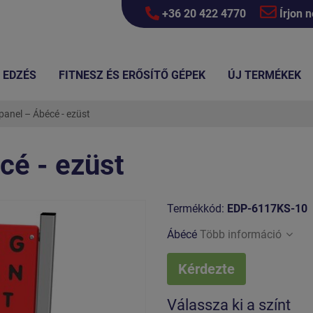
+36 20 422 4770
Írjon 
EDZÉS
FITNESZ ÉS ERŐSÍTŐ GÉPEK
ÚJ TERMÉKEK
panel – Ábécé - ezüst
cé - ezüst
Termékkód:
EDP-6117KS-10
Ábécé
Több információ
Kérdezte
Válassza ki a színt