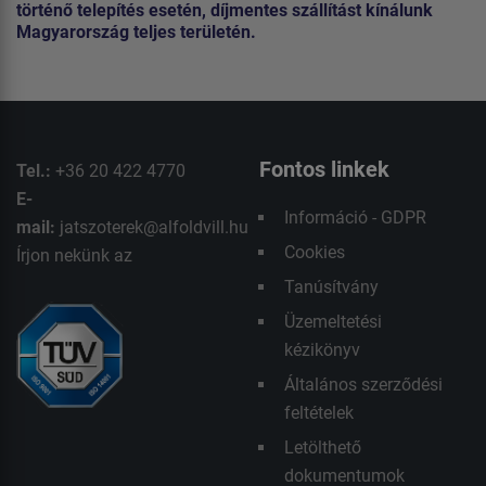
történő telepítés esetén, díjmentes szállítást kínálunk
Magyarország teljes területén.
Fontos linkek
Tel.:
+36 20 422 4770
E-
Információ - GDPR
mail:
jatszoterek@alfoldvill.hu
Cookies
Írjon nekünk az
Tanúsítvány
Üzemeltetési
kézikönyv
Általános szerződési
feltételek
Letölthető
dokumentumok