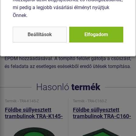
kerethez. A lamellák speciális, dörzsölődésnek és az
mi pedig a legjobb vásárlási élményt nyújtjuk
időjárási hatásoknak ellenálló műanyagból készültek.
Önnek.
Ennek köszönhetően a trambulin használata közben a
gyermekek viselhetnek lábbelit. Az ugró felület
Beállítások
Elfogadom
csúszásgátlóval is el van látva.
Tompító felület - speciális újrahasznosított gumiból készült
EPDM hozzáadásával. A tompító felület gátolja a csúszást,
és feladata az esetleges esésekből eredő ütések tompítása.
Hasonló
termék
Termék - TRA-K145-Z
Termék - TRA-C160-Z
Földbe süllyesztett
Földbe süllyesztett
trambulinok TRA-K145-
trambulinok TRA-C160-
Z
Z