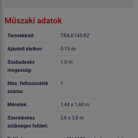
Műszaki adatok
Termékkód:
TRA-K145-RZ
Ajánlott életkor:
0-15 év
Szabadesés
1.0 m
magasság:
Max. felhasználók
1
száma:
Méretek:
1,44 x 1,44 m
Szereléshez
3,8 x 3,8 m
szükséges felület: