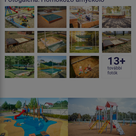
13+
további
fotók