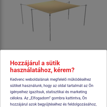
Ár külön kérésre
Hozzájárul a sütik
használatához, kérem?
Állítható homokozó árnyékoló 4 x 4 m.
Kedvenc weboldalának megfelelő működéséhez
Termék - ZPI-5040-10
sütiket használunk, hogy az oldal tartalmát az Ön
Állítható homokozó árnyékoló 5x4 m ZPI5040
igényeihez igazítsuk, statisztikai és marketing
célokra. Az „Elfogadom” gombra kattintva, Ön
hozzájárul azok begyűjtéséhez és feldolgozásához,
Újdonság