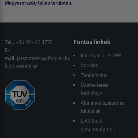
Magyarország teljes területén.
Fontos linkek
Tel.:
+36 20 422 4770
E-
Információ - GDPR
mail:
jatszoterek@alfoldvill.hu
Cookies
Írjon nekünk az
Tanúsítvány
Üzemeltetési
kézikönyv
Általános szerződési
feltételek
Letölthető
dokumentumok