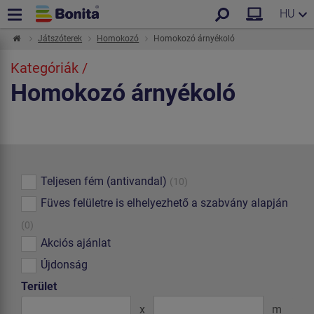
HU
Játszóterek
Homokozó
Homokozó árnyékoló
Kategóriák /
Homokozó árnyékoló
Teljesen fém (antivandal)
(10)
Füves felületre is elhelyezhető a szabvány alapján
(0)
Akciós ajánlat
Újdonság
Terület
x
m