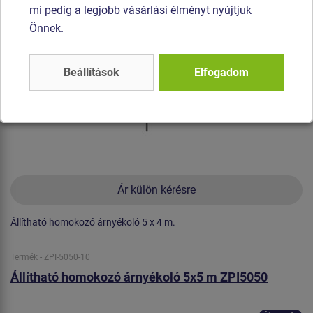
mi pedig a legjobb vásárlási élményt nyújtjuk
Önnek.
Beállítások
Elfogadom
Ár külön kérésre
Állítható homokozó árnyékoló 5 x 4 m.
Termék - ZPI-5050-10
Állítható homokozó árnyékoló 5x5 m ZPI5050