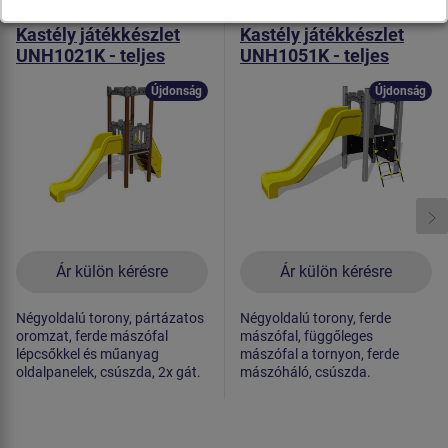
Termék - UNH-1021K-10
Termék - UNH-1051K-10
Kastély játékkészlet
Kastély játékkészlet
UNH1021K - teljes
UNH1051K - teljes
fémszerkezet
fémszerkezet
Újdonság
Újdonság
Ár külön kérésre
Ár külön kérésre
Négyoldalú torony, pártázatos
Négyoldalú torony, ferde
oromzat, ferde mászófal
mászófal, függőleges
lépcsőkkel és műanyag
mászófal a tornyon, ferde
oldalpanelek, csúszda, 2x gát.
mászóháló, csúszda.