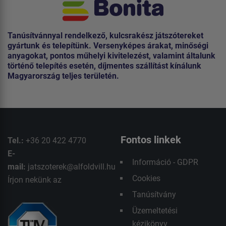
Tanúsítvánnyal rendelkező, kulcsrakész játszótereket
gyártunk és telepítünk. Versenyképes árakat, minőségi
anyagokat, pontos műhelyi kivitelezést, valamint általunk
történő telepítés esetén, díjmentes szállítást kínálunk
Magyarország teljes területén.
Fontos linkek
Tel.:
+36 20 422 4770
E-
Információ - GDPR
mail:
jatszoterek@alfoldvill.hu
Cookies
Írjon nekünk az
Tanúsítvány
Üzemeltetési
kézikönyv