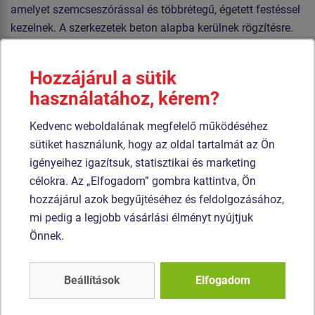
amelyet szemcseszórással és többrétegű, égetett festéssel
kezelnek. A szerkezetek beton alapba kerülnek rögzítésre.
Csúszdák üveggyapot anyagból készült. A csúszdák eleje,
stb. rendkívül jó minőségű HDPE műanyagból (teljesen
Hozzájárul a sütik
festett nagy sűrűségű polietilénből készülnek, melyet
használatához, kérem?
nagyfokú színállandóság, UV-álló képesség és főleg
Kedvenc weboldalának megfelelő működéséhez
biztonság jellemez, mivel nem törékeny, és ezáltal a
sütiket használunk, hogy az oldal tartalmát az Ön
gyerekeket nem fenyegeti az éles letörött részek általi
igényeihez igazítsuk, statisztikai és marketing
sérülés veszélye). Az emelvények HPL készülnek
célokra. Az „Elfogadom” gombra kattintva, Ön
(Nagynyomású laminátum készülnek csúszásgátlóval,
hozzájárul azok begyűjtéséhez és feldolgozásához,
melyet nagyfokú színállandóság, karcolásokkal szembeni
mi pedig a legjobb vásárlási élményt nyújtjuk
ellenálló képesség és vízállóság). Az összekötőelemek
Önnek.
horganyzottak vagy rozsdamentes acélból készülnek.
Beállítások
Elfogadom
Hasonló
termék