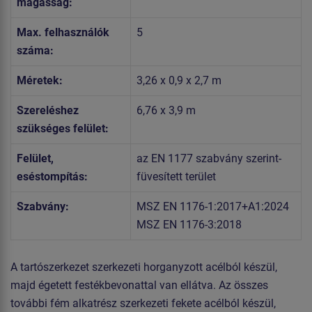
magasság:
Max. felhasználók
5
száma:
Méretek:
3,26 x 0,9 x 2,7 m
Szereléshez
6,76 x 3,9 m
szükséges felület:
Felület,
az EN 1177 szabvány szerint-
eséstompítás:
füvesített terület
Szabvány:
MSZ EN 1176-1:2017+A1:2024
MSZ EN 1176-3:2018
A tartószerkezet szerkezeti horganyzott acélból készül,
majd égetett festékbevonattal van ellátva. Az összes
további fém alkatrész szerkezeti fekete acélból készül,