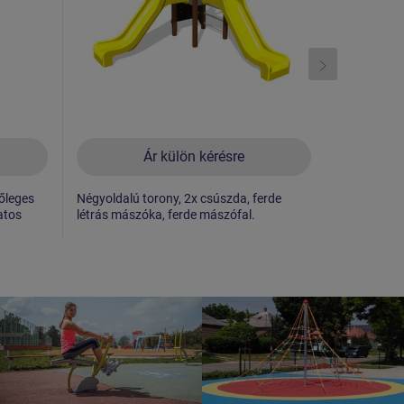
Ár külön kérésre
őleges
Négyoldalú torony, 2x csúszda, ferde
Négyoldalú
atos
létrás mászóka, ferde mászófal.
ferde mászó
mászóháló, 