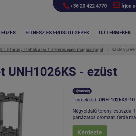
+36 20 422 4770
Írjon 
EDZÉS
FITNESZ ÉS ERŐSÍTŐ GÉPEK
ÚJ TERMÉKEK
TLE torony szettek akár 1 méteres esési magassággal
Kastély játé
let UNH1026KS - ezüst
Újdonság
Termékkód:
UNH-1026KS-10
Négyoldalú torony, csúszda, 
pártázatos oromzat, ferde m
Kérdezte