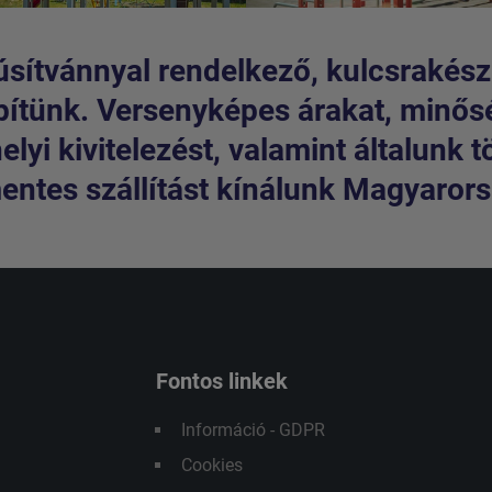
sítvánnyal rendelkező, kulcsrakész
pítünk. Versenyképes árakat, minős
lyi kivitelezést, valamint általunk t
entes szállítást kínálunk Magyarorsz
Fontos linkek
Információ - GDPR
Cookies