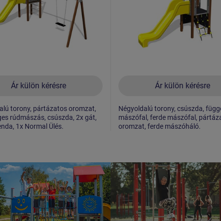
Ár külön kérésre
Ár külön kérésre
lú torony, pártázatos oromzat,
Négyoldalú torony, csúszda, függ
es rúdmászás, csúszda, 2x gát,
mászófal, ferde mászófal, pártáz
nda, 1x Normal Ülés.
oromzat, ferde mászóháló.