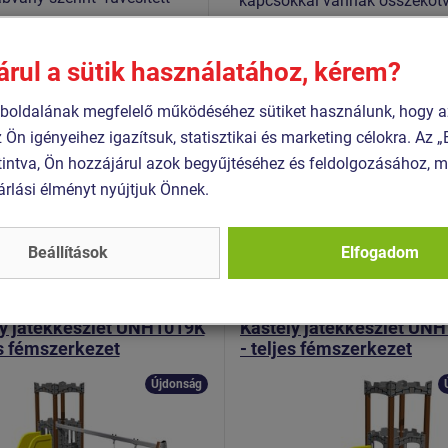
kapcsokkal vannak összekötv
hosszú élettartamot, színálló
garantál. Az összekötőeleme
árul a sütik használatához, kérem?
1:2017+A1:2024
készülnek.
3:2018
oldalának megfelelő működéséhez sütiket használunk, hogy a
11:2015
z Ön igényeihez igazítsuk, statisztikai és marketing célokra. Az
intva, Ön hozzájárul azok begyűjtéséhez és feldolgozásához, m
árlási élményt nyújtjuk Önnek.
Hasonló
termék
Beállítások
Elfogadom
 UNH-1019K-10
Termék - UNH-1052K-10
ly játékkészlet UNH1019K
Kastély játékkészlet UN
es fémszerkezet
- teljes fémszerkezet
Újdonság