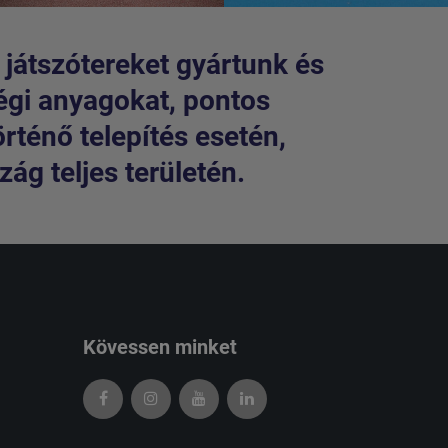
 játszótereket gyártunk és
égi anyagokat, pontos
örténő telepítés esetén,
ág teljes területén.
Kövessen minket