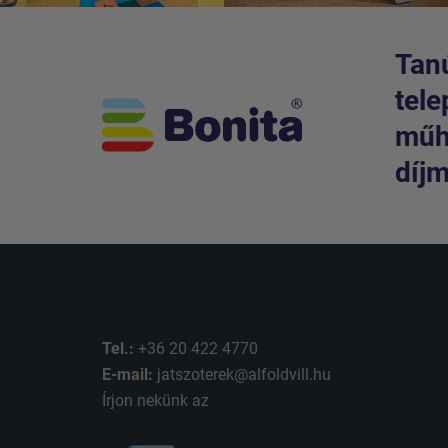
Tanú
tele
műhe
díjm
Tel.:
+36 20 422 4770
E-mail:
jatszoterek@alfoldvill.hu
Írjon nekünk az