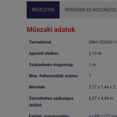
RÉSZLETEK
KÉRDÉSEK ÉS HOZZÁSZÓLÁ
Műszaki adatok
Termékkód:
UNH-1026KS-1
Ajánlott életkor:
2-15 év
Szabadesés magasság:
1 m
Max. felhasználók száma:
7
Méretek:
2,77 x 1,44 x 2
Szereléshez szükséges
6,27 x 4,44 m
felület:
Felület, eséstompítás:
az EN 1177 szab