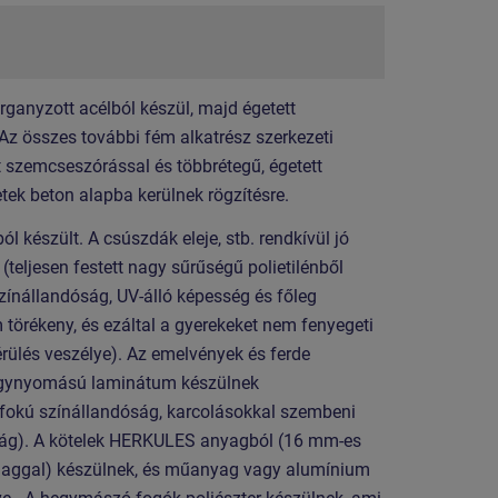
organyzott acélból készül, majd égetett
 Az összes további fém alkatrész szerkezeti
t szemcseszórással és többrétegű, égetett
etek beton alapba kerülnek rögzítésre.
készült. A csúszdák eleje, stb. rendkívül jó
ljesen festett nagy sűrűségű polietilénből
zínállandóság, UV-álló képesség és főleg
 törékeny, és ezáltal a gyerekeket nem fenyegeti
 sérülés veszélye). Az emelvények és ferde
gynyomású laminátum készülnek
fokú színállandóság, karcolásokkal szembeni
óság). A kötelek HERKULES anyagból (16 mm-es
lmaggal) készülnek, és műanyag vagy alumínium