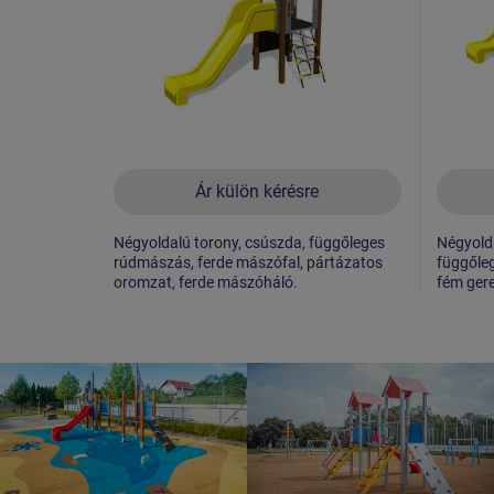
Ár külön kérésre
Négyoldalú torony, csúszda, függőleges
Négyolda
rúdmászás, ferde mászófal, pártázatos
függőleg
oromzat, ferde mászóháló.
fém gere