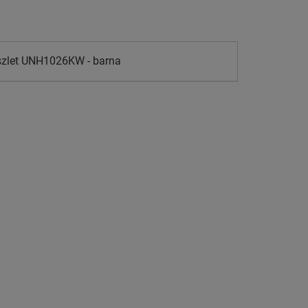
észlet UNH1026KW - barna