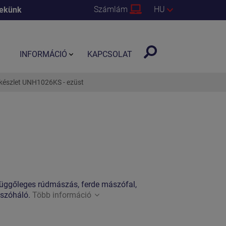
Számlám
HU
nekünk
INFORMÁCIÓ
KAPCSOLAT
kkészlet UNH1026KS - ezüst
függőleges rúdmászás, ferde mászófal,
ászóháló.
Több információ