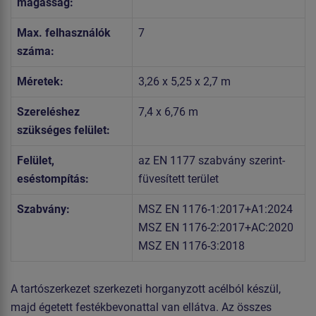
magasság:
Max. felhasználók
7
száma:
Méretek:
3,26 x 5,25 x 2,7 m
Szereléshez
7,4 x 6,76 m
szükséges felület:
Felület,
az EN 1177 szabvány szerint-
eséstompítás:
füvesített terület
Szabvány:
MSZ EN 1176-1:2017+A1:2024
MSZ EN 1176-2:2017+AC:2020
MSZ EN 1176-3:2018
A tartószerkezet szerkezeti horganyzott acélból készül,
majd égetett festékbevonattal van ellátva. Az összes