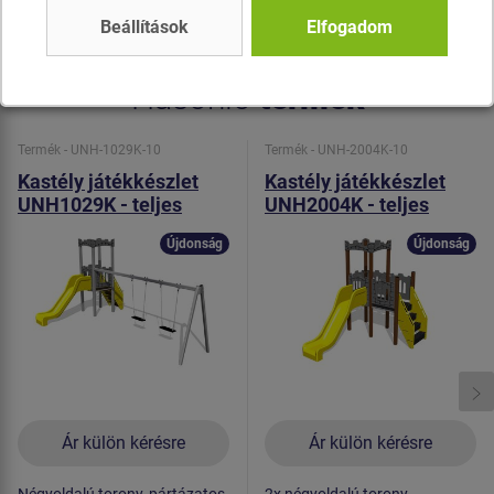
acélból készülnek.
Beállítások
Elfogadom
Hasonló
termék
Termék - UNH-1029K-10
Termék - UNH-2004K-10
Kastély játékkészlet
Kastély játékkészlet
UNH1029K - teljes
UNH2004K - teljes
fémszerkezet
fémszerkezet
Újdonság
Újdonság
Ár külön kérésre
Ár külön kérésre