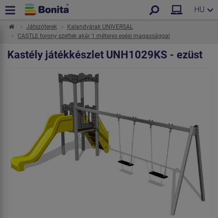
HU
Játszóterek
Kalandvárak UNIVERSAL
CASTLE torony szettek akár 1 méteres esési magassággal
Kastély játékkészlet UNH1029KS - ezüst