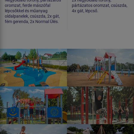
Négyoldalú torony, pártázatos
2x négyoldalú torony,
oromzat, ferde mászófal
pártázatos oromzat, csúszda,
lépcsőkkel és műanyag
4x gát, lépcső.
oldalpanelek, csúszda, 2x gát,
fém gerenda, 2x Normal Ülés.