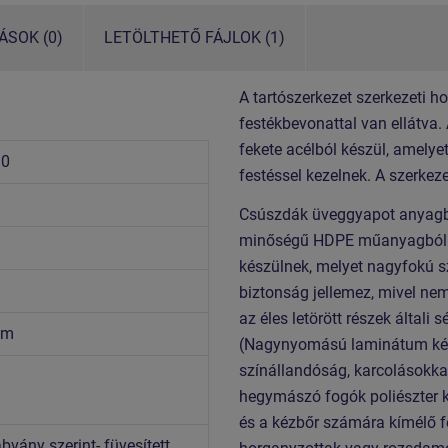
SOK (0)
LETÖLTHETŐ FÁJLOK (1)
A tartószerkezet szerkezeti h
festékbevonattal van ellátva.
fekete acélból készül, amelye
10
festéssel kezelnek. A szerkez
Csúszdák üveggyapot anyagból 
minőségű HDPE műanyagból (te
készülnek, melyet nagyfokú s
biztonság jellemez, mivel nem
az éles letörött részek általi
7 m
(Nagynyomású laminátum kés
színállandóság, karcolásokka
hegymászó fogók poliészter k
és a kézbőr számára kímélő f
vány szerint- füvesített