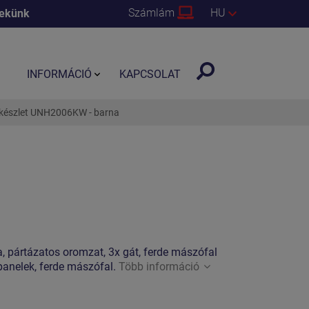
Számlám
HU
nekünk
INFORMÁCIÓ
KAPCSOLAT
kkészlet UNH2006KW - barna
, pártázatos oromzat, 3x gát, ferde mászófal
panelek, ferde mászófal.
Több információ