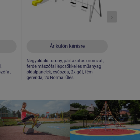
Ár külön kérésre
Négyoldalú torony, pártázatos oromzat,
2x négyolda
,
ferde mászófal lépcsőkkel és műanyag
oromzat, cs
zófal,
oldalpanelek, csúszda, 2x gát, fém
gerenda, 2x Normal Ülés.