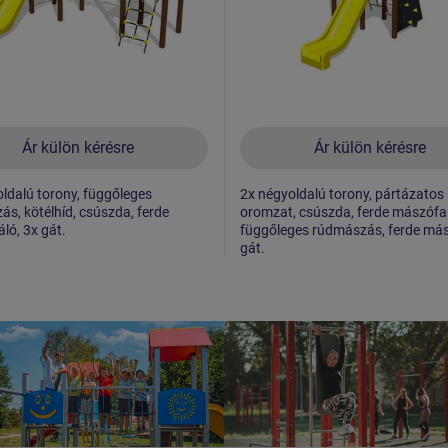
Ár külön kérésre
Ár külön kérésre
ldalú torony, függőleges
2x négyoldalú torony, pártázatos
s, kötélhíd, csúszda, ferde
oromzat, csúszda, ferde mászófal
ó, 3x gát.
függőleges rúdmászás, ferde más
gát.