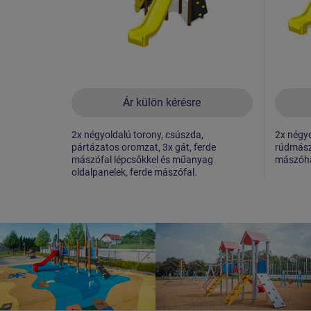
Ár külön kérésre
2x négyoldalú torony, csúszda,
2x négyo
pártázatos oromzat, 3x gát, ferde
rúdmászá
mászófal lépcsőkkel és műanyag
mászóhál
oldalpanelek, ferde mászófal.