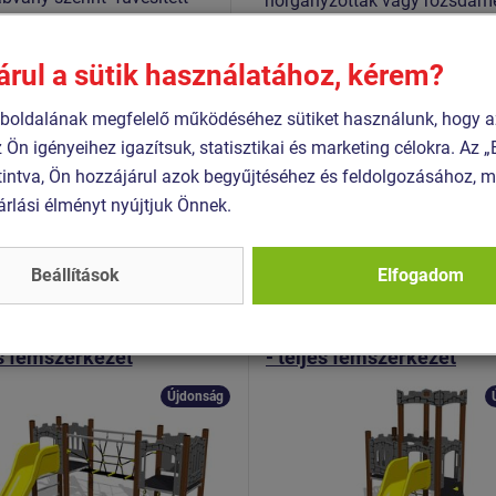
horganyzottak vagy rozsdame
árul a sütik használatához, kérem?
1:2017+A1:2024
3:2018
oldalának megfelelő működéséhez sütiket használunk, hogy a
z Ön igényeihez igazítsuk, statisztikai és marketing célokra. Az
intva, Ön hozzájárul azok begyűjtéséhez és feldolgozásához, m
árlási élményt nyújtjuk Önnek.
Hasonló
termék
Beállítások
Elfogadom
 UNH-2005K-10
Termék - UNH-2061K-10
ly játékkészlet UNH2005K
Kastély játékkészlet UN
es fémszerkezet
- teljes fémszerkezet
Újdonság