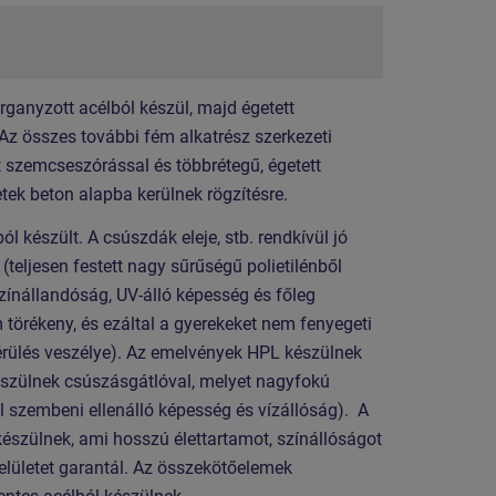
organyzott acélból készül, majd égetett
 Az összes további fém alkatrész szerkezeti
t szemcseszórással és többrétegű, égetett
etek beton alapba kerülnek rögzítésre.
készült. A csúszdák eleje, stb. rendkívül jó
ljesen festett nagy sűrűségű polietilénből
zínállandóság, UV-álló képesség és főleg
 törékeny, és ezáltal a gyerekeket nem fenyegeti
 sérülés veszélye). Az emelvények HPL készülnek
zülnek csúszásgátlóval, melyet nagyfokú
l szembeni ellenálló képesség és vízállóság). A
észülnek, ami hosszú élettartamot, színállóságot
elületet garantál. Az összekötőelemek