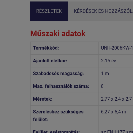
RÉSZLETEK
KÉRDÉSEK ÉS HOZZÁSZÓLÁ
Műszaki adatok
Termékkód:
UNH-2006KW-
Ajánlott életkor:
2-15 év
Szabadesés magasság:
1 m
Max. felhasználók száma:
8
Méretek:
2,77 x 2,4 x 2,
Szereléshez szükséges
6,27 x 5,4 m
felület:
Felület, eséstompítás:
az EN 1177 szab