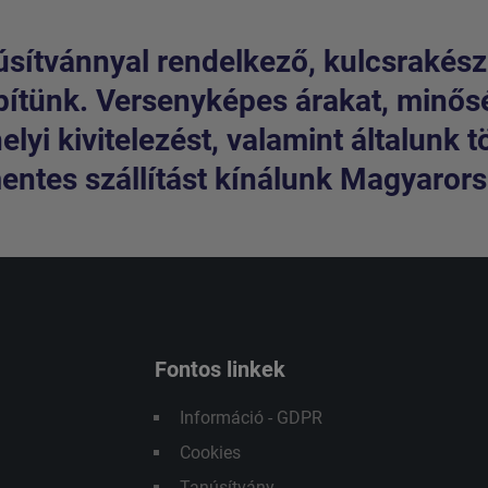
sítvánnyal rendelkező, kulcsrakész
pítünk. Versenyképes árakat, minős
lyi kivitelezést, valamint általunk t
entes szállítást kínálunk Magyarorsz
Fontos linkek
Információ - GDPR
Cookies
Tanúsítvány