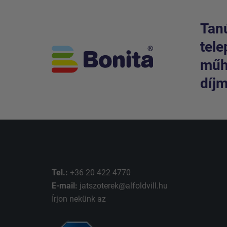
Tanú
tele
műhe
díjm
Tel.:
+36 20 422 4770
E-mail:
jatszoterek@alfoldvill.hu
Írjon nekünk az