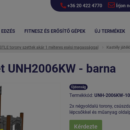
+36 20 422 4770
Írjon 
EDZÉS
FITNESZ ÉS ERŐSÍTŐ GÉPEK
ÚJ TERMÉKEK
TLE torony szettek akár 1 méteres esési magassággal
Kastély játé
let UNH2006KW - barna
Újdonság
Termékkód:
UNH-2006KW-10
2x négyoldalú torony, csúszda
lépcsőkkel és műanyag oldal
Kérdezte