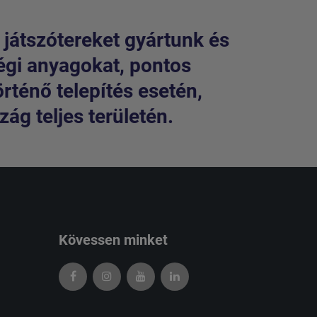
 játszótereket gyártunk és
égi anyagokat, pontos
örténő telepítés esetén,
ág teljes területén.
Kövessen minket