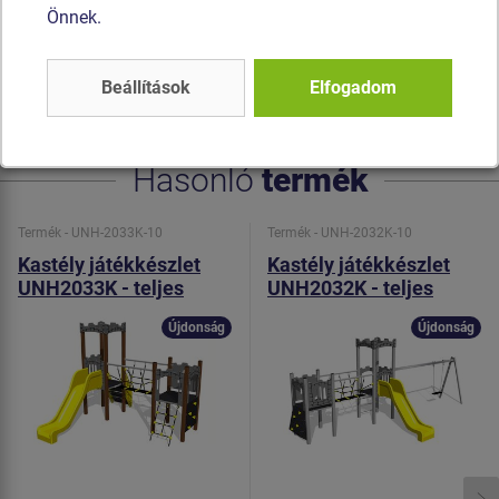
Önnek.
készülnek, ami hosszú élettartamot, színállóságot és a
kézbőr számára kímélő felületet garantál. Az
összekötőelemek horganyzottak vagy rozsdamentes
Beállítások
Elfogadom
acélból készülnek.
Hasonló
termék
Termék - UNH-2033K-10
Termék - UNH-2032K-10
Kastély játékkészlet
Kastély játékkészlet
UNH2033K - teljes
UNH2032K - teljes
fémszerkezet
fémszerkezet
Újdonság
Újdonság