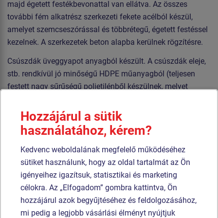
majd égetett festékbevonattal van ellátva. Az összes
további fém alkatrész szerkezeti fekete acélból készül,
amelyet szemcseszórással és többrétegű, égetett festéssel
kezelnek. A szerkezetek beton alapba kerülnek rögzítésre.
Csúszdák üveggyapot anyagból készült. A csúszdák eleje,
stb. rendkívül jó minőségű HDPE műanyagból (teljesen
festett nagy sűrűségű polietilénből készülnek, melyet
nagyfokú színállandóság, UV-álló képesség és főleg
biztonság jellemez, mivel nem törékeny, és ezáltal a
Hozzájárul a sütik
gyerekeket nem fenyegeti az éles letörött részek általi
használatához, kérem?
sérülés veszélye). Az emelvények HPL készülnek
Kedvenc weboldalának megfelelő működéséhez
(Nagynyomású laminátum készülnek csúszásgátlóval,
sütiket használunk, hogy az oldal tartalmát az Ön
melyet nagyfokú színállandóság, karcolásokkal szembeni
igényeihez igazítsuk, statisztikai és marketing
ellenálló képesség és vízállóság). A kötelek HERKULES
célokra. Az „Elfogadom” gombra kattintva, Ön
anyagból (16 mm-es polipropilén kötél belső acélmaggal)
hozzájárul azok begyűjtéséhez és feldolgozásához,
készülnek, és műanyag vagy alumínium kapcsokkal
mi pedig a legjobb vásárlási élményt nyújtjuk
vannak összekötve. A hegymászó fogók poliészter