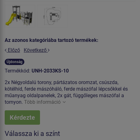
Az azonos kategóriába tartozó termékek:
Előző
Következő
Újdonság
Termékkód:
UNH-2033KS-10
2x Négyoldalú torony, pártázatos oromzat, csúszda,
kötélhíd, ferde mászóháló, ferde mászófal lépcsőkkel és
műanyag oldalpanelek, 2x gát, függőleges mászófal a
tornyon.
Több információ
Kérdezte
Válassza ki a színt