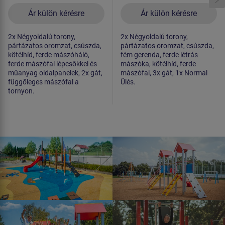
Ár külön kérésre
Ár külön kérésre
2x Négyoldalú torony,
2x Négyoldalú torony,
pártázatos oromzat, csúszda,
pártázatos oromzat, csúszda,
kötélhíd, ferde mászóháló,
fém gerenda, ferde létrás
ferde mászófal lépcsőkkel és
mászóka, kötélhíd, ferde
műanyag oldalpanelek, 2x gát,
mászófal, 3x gát, 1x Normal
függőleges mászófal a
Ülés.
tornyon.