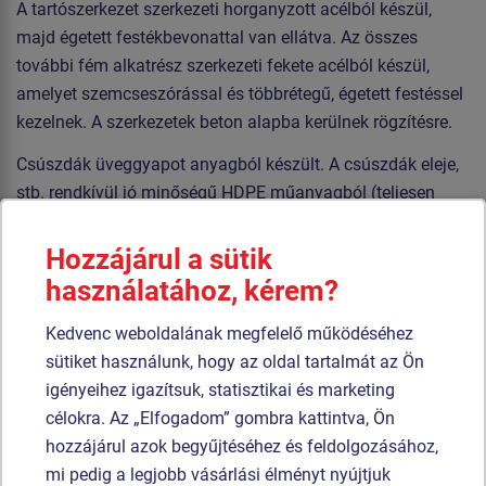
A tartószerkezet szerkezeti horganyzott acélból készül,
majd égetett festékbevonattal van ellátva. Az összes
további fém alkatrész szerkezeti fekete acélból készül,
amelyet szemcseszórással és többrétegű, égetett festéssel
kezelnek. A szerkezetek beton alapba kerülnek rögzítésre.
Csúszdák üveggyapot anyagból készült. A csúszdák eleje,
stb. rendkívül jó minőségű HDPE műanyagból (teljesen
festett nagy sűrűségű polietilénből készülnek, melyet
nagyfokú színállandóság, UV-álló képesség és főleg
Hozzájárul a sütik
biztonság jellemez, mivel nem törékeny, és ezáltal a
használatához, kérem?
gyerekeket nem fenyegeti az éles letörött részek általi
Kedvenc weboldalának megfelelő működéséhez
sérülés veszélye). Az emelvények és HPL készülnek
sütiket használunk, hogy az oldal tartalmát az Ön
(Nagynyomású laminátum készülnek csúszásgátlóval,
igényeihez igazítsuk, statisztikai és marketing
melyet nagyfokú színállandóság, karcolásokkal szembeni
célokra. Az „Elfogadom” gombra kattintva, Ön
ellenálló képesség és vízállóság). A hegymászó fogók
hozzájárul azok begyűjtéséhez és feldolgozásához,
poliészter készülnek, ami hosszú élettartamot,
mi pedig a legjobb vásárlási élményt nyújtjuk
színállóságot és a kézbőr számára kímélő felületet