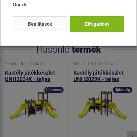
Önnek.
garantál. A mászóalagutak HDPE készül (festett polietilén
készülnek, melyet nagyfokú színállandóság és UV-álló
képesség). Az összekötőelemek horganyzottak vagy
Beállítások
Elfogadom
rozsdamentes acélból készülnek.
Hasonló
termék
Termék - UNH-2034K-10
Termék - UNH-2029K-10
Kastély játékkészlet
Kastély játékkészlet
UNH2034K - teljes
UNH2029K - teljes
fémszerkezet
fémszerkezet
Újdonság
Újdonság