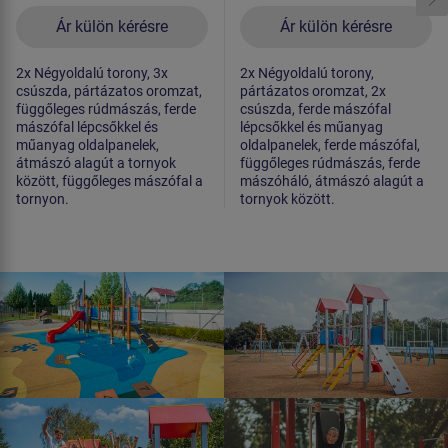
Ár külön kérésre
Ár külön kérésre
2x Négyoldalú torony, 3x
2x Négyoldalú torony,
csúszda, pártázatos oromzat,
pártázatos oromzat, 2x
függőleges rúdmászás, ferde
csúszda, ferde mászófal
mászófal lépcsőkkel és
lépcsőkkel és műanyag
műanyag oldalpanelek,
oldalpanelek, ferde mászófal,
átmászó alagút a tornyok
függőleges rúdmászás, ferde
között, függőleges mászófal a
mászóháló, átmászó alagút a
tornyon.
tornyok között.