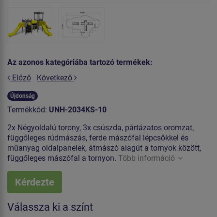
Az azonos kategóriába tartozó termékek:
Előző
Következő
Újdonság
Termékkód:
UNH-2034KS-10
2x Négyoldalú torony, 3x csúszda, pártázatos oromzat,
függőleges rúdmászás, ferde mászófal lépcsőkkel és
műanyag oldalpanelek, átmászó alagút a tornyok között,
függőleges mászófal a tornyon.
Több információ
Kérdezte
Válassza ki a színt