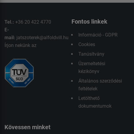
Fontos linkek
Tel.:
+36 20 422 4770
E-
Információ - GDPR
mail:
jatszoterek@alfoldvill.hu
Cookies
Írjon nekünk az
Tanúsítvány
Üzemeltetési
kézikönyv
Általános szerződési
feltételek
Letölthető
dokumentumok
Kövessen minket