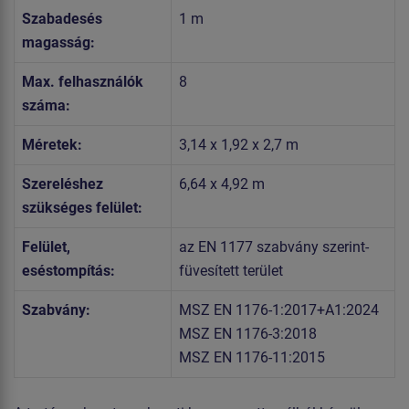
Szabadesés
1 m
magasság:
Max. felhasználók
8
száma:
Méretek:
3,14 x 1,92 x 2,7 m
Szereléshez
6,64 x 4,92 m
szükséges felület:
Felület,
az EN 1177 szabvány szerint-
eséstompítás:
füvesített terület
Szabvány:
MSZ EN 1176-1:2017+A1:2024
MSZ EN 1176-3:2018
MSZ EN 1176-11:2015