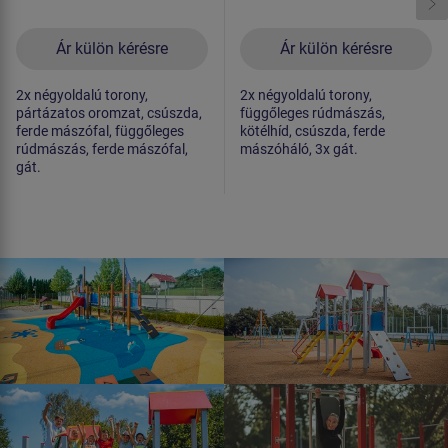
Ár külön kérésre
Ár külön kérésre
2x négyoldalú torony,
2x négyoldalú torony,
pártázatos oromzat, csúszda,
függőleges rúdmászás,
ferde mászófal, függőleges
kötélhíd, csúszda, ferde
rúdmászás, ferde mászófal,
mászóháló, 3x gát.
gát.