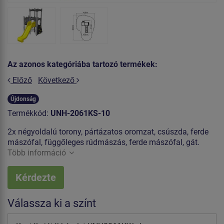
Az azonos kategóriába tartozó termékek:
Előző
Következő
Újdonság
Termékkód:
UNH-2061KS-10
2x négyoldalú torony, pártázatos oromzat, csúszda, ferde
mászófal, függőleges rúdmászás, ferde mászófal, gát.
Több információ
Kérdezte
Válassza ki a színt