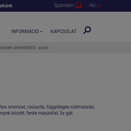
Számlám
HU
nekünk
INFORMÁCIÓ
KAPCSOLAT
kkészlet UNH3005KS - ezüst
atos oromzat, csúszda, függőleges rúdmászás,
rnyok között, ferde mászófal, 5x gát.