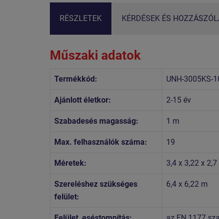
RÉSZLETEK
KÉRDÉSEK ÉS HOZZÁSZÓLÁ
Műszaki adatok
Termékkód:
UNH-3005KS-1
Ajánlott életkor:
2-15 év
Szabadesés magasság:
1 m
Max. felhasználók száma:
19
Méretek:
3,4 x 3,22 x 2,
Szereléshez szükséges
6,4 x 6,22 m
felület:
Felület, eséstompítás:
az EN 1177 szab