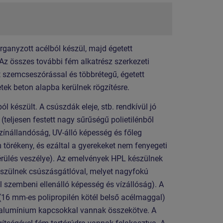
organyzott acélból készül, majd égetett
 Az összes további fém alkatrész szerkezeti
t szemcseszórással és többrétegű, égetett
etek beton alapba kerülnek rögzítésre.
készült. A csúszdák eleje, stb. rendkívül jó
ljesen festett nagy sűrűségű polietilénből
zínállandóság, UV-álló képesség és főleg
 törékeny, és ezáltal a gyerekeket nem fenyegeti
 sérülés veszélye). Az emelvények HPL készülnek
zülnek csúszásgátlóval, melyet nagyfokú
 szembeni ellenálló képesség és vízállóság). A
16 mm-es polipropilén kötél belső acélmaggal)
alumínium kapcsokkal vannak összekötve. A