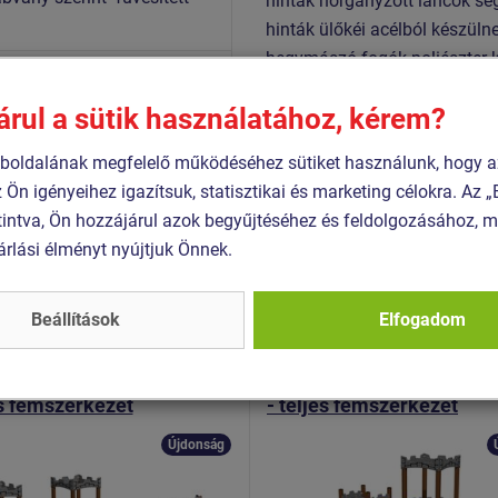
hinták horganyzott láncok se
hinták ülőkéi acélból készül
hegymászó fogók poliészter k
1:2017+A1:2024
és a kézbőr számára kímélő f
3:2018
árul a sütik használatához, kérem?
(festett polietilén készülnek
11:2015
képesség). Az összekötőelem
oldalának megfelelő működéséhez sütiket használunk, hogy a
készülnek.
z Ön igényeihez igazítsuk, statisztikai és marketing célokra. Az
intva, Ön hozzájárul azok begyűjtéséhez és feldolgozásához, m
árlási élményt nyújtjuk Önnek.
Hasonló
termék
Beállítások
Elfogadom
 UNH-2025K-10
Termék - UNH-2029K-10
ly játékkészlet UNH2025K
Kastély játékkészlet UN
es fémszerkezet
- teljes fémszerkezet
Újdonság