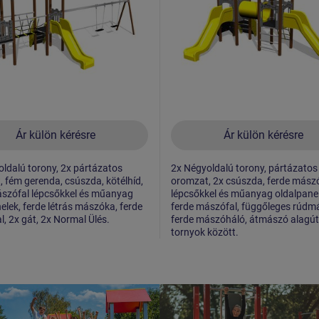
Ár külön kérésre
Ár külön kérésre
ldalú torony, 2x pártázatos
2x Négyoldalú torony, pártázatos
 fém gerenda, csúszda, kötélhíd,
oromzat, 2x csúszda, ferde mász
ászófal lépcsőkkel és műanyag
lépcsőkkel és műanyag oldalpanel
elek, ferde létrás mászóka, ferde
ferde mászófal, függőleges rúdm
, 2x gát, 2x Normal Ülés.
ferde mászóháló, átmászó alagút
tornyok között.