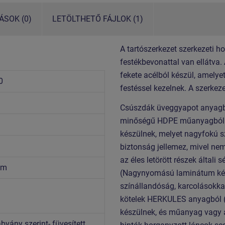
SOK (0)
LETÖLTHETŐ FÁJLOK (1)
A tartószerkezet szerkezeti h
festékbevonattal van ellátva.
fekete acélból készül, amelye
0
festéssel kezelnek. A szerkez
Csúszdák üveggyapot anyagból 
minőségű HDPE műanyagból (te
készülnek, melyet nagyfokú s
biztonság jellemez, mivel nem
az éles letörött részek általi
7 m
(Nagynyomású laminátum kés
színállandóság, karcolásokkal
kötelek HERKULES anyagból (
készülnek, és műanyag vagy 
vány szerint- füvesített