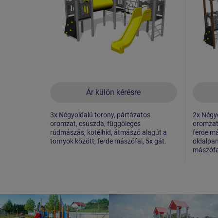
Ár külön kérésre
3x Négyoldalú torony, pártázatos
2x Négyo
oromzat, csúszda, függőleges
oromzat,
rúdmászás, kötélhíd, átmászó alagút a
ferde m
tornyok között, ferde mászófal, 5x gát.
oldalpan
mászófal