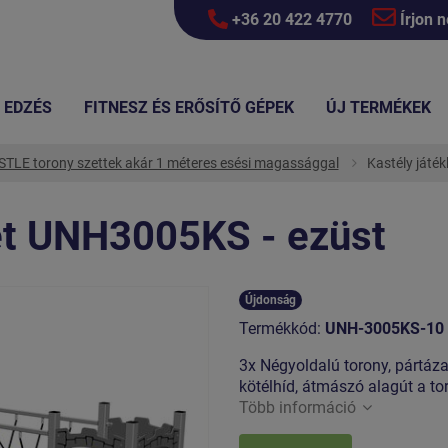
+36 20 422 4770
Írjon 
EDZÉS
FITNESZ ÉS ERŐSÍTŐ GÉPEK
ÚJ TERMÉKEK
TLE torony szettek akár 1 méteres esési magassággal
Kastély játé
let UNH3005KS - ezüst
Újdonság
Termékkód:
UNH-3005KS-10
3x Négyoldalú torony, pártáz
kötélhíd, átmászó alagút a to
Több információ