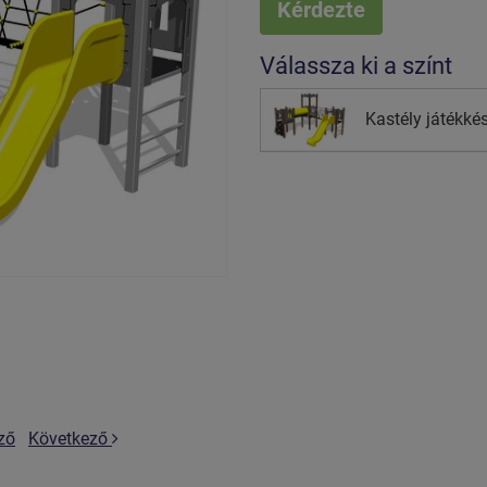
Kérdezte
Válassza ki a színt
Kastély játékk
ző
Következő