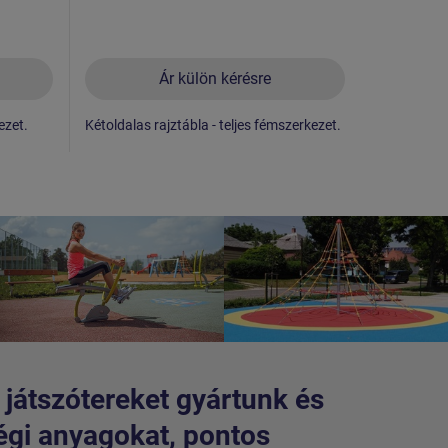
Ár külön kérésre
ezet.
Kétoldalas rajztábla - teljes fémszerkezet.
Majompályák
 játszótereket gyártunk és
égi anyagokat, pontos