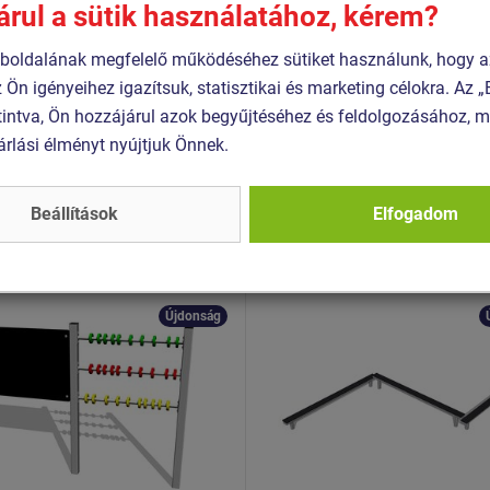
árul a sütik használatához, kérem?
1:2017+A1:2024
oldalának megfelelő működéséhez sütiket használunk, hogy a
z Ön igényeihez igazítsuk, statisztikai és marketing célokra. Az
intva, Ön hozzájárul azok begyűjtéséhez és feldolgozásához, m
Hasonló
termék
árlási élményt nyújtjuk Önnek.
Beállítások
Elfogadom
 KTP-6201K-10
Termék - KLA-3001K-10
alas rajztábla abakusszal
Hármas gerenda - teljes
1K - teljes
fémszerkezet (szab. mag.
erkezet
Újdonság