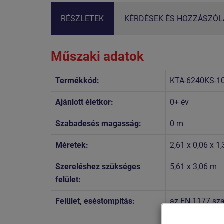
RÉSZLETEK
KÉRDÉSEK ÉS HOZZÁSZÓLÁ
Műszaki adatok
Termékkód:
KTA-6240KS-1
Ajánlott életkor:
0+ év
Szabadesés magasság:
0 m
Méretek:
2,61 x 0,06 x 1
Szereléshez szükséges
5,61 x 3,06 m
felület:
Felület, eséstompítás:
az EN 1177 szab
terület