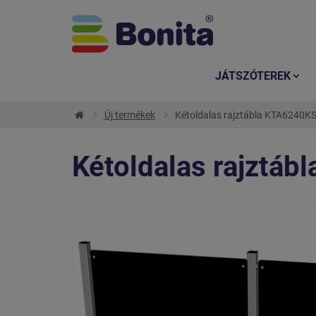
JÁTSZÓTEREK
Új termékek
Kétoldalas rajztábla KTA6240KS 
Kétoldalas rajztáb