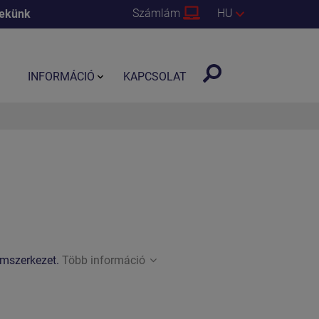
Számlám
HU
nekünk
INFORMÁCIÓ
KAPCSOLAT
fémszerkezet.
Több információ