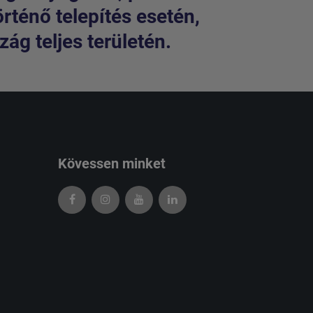
örténő telepítés esetén,
ág teljes területén.
Kövessen minket