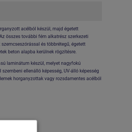
organyzott acélból készül, majd égetett
 Az összes további fém alkatrész szerkezeti
t szemcseszórással és többrétegű, égetett
etek beton alapba kerülnek rögzítésre.
sú laminátum készül, melyet nagyfokú
l szembeni ellenálló képesség, UV-álló képesség
őelemek horganyzottak vagy rozsdamentes acélból