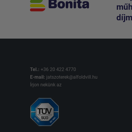
műhe
díjm
Tel.:
+36 20 422 4770
E-mail:
jatszoterek@alfoldvill.hu
Írjon nekünk az