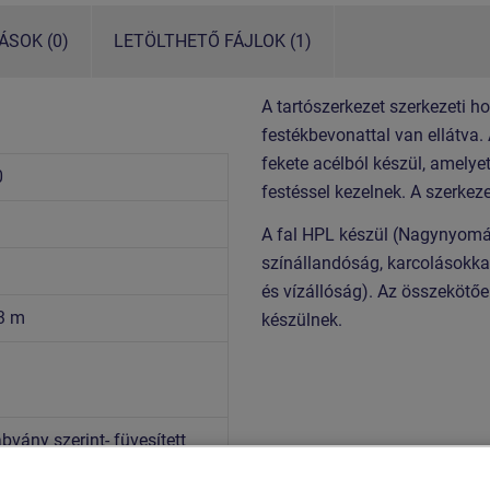
SOK (0)
LETÖLTHETŐ FÁJLOK (1)
A tartószerkezet szerkezeti h
festékbevonattal van ellátva.
fekete acélból készül, amelye
0
festéssel kezelnek. A szerkez
A fal HPL készül (Nagynyomá
színállandóság, karcolásokka
és vízállóság). Az összeköt
,3 m
készülnek.
vány szerint- füvesített