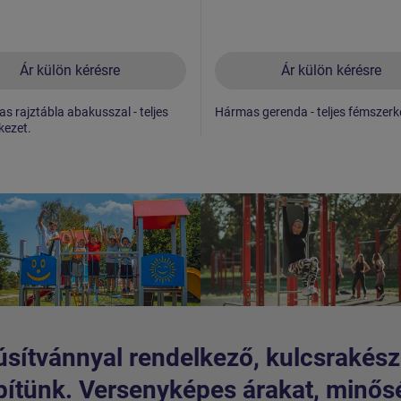
Ár külön kérésre
Ár külön kérésre
as rajztábla abakusszal - teljes
Hármas gerenda - teljes fémszerk
kezet.
sítvánnyal rendelkező, kulcsrakész
pítünk. Versenyképes árakat, minős