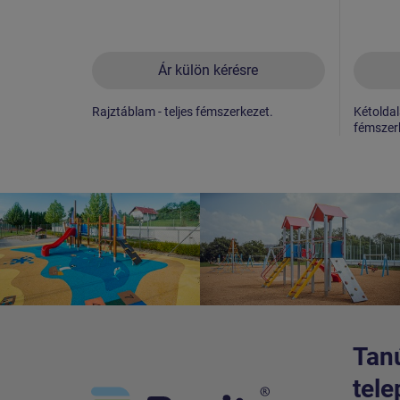
Ár külön kérésre
Rajztáblam - teljes fémszerkezet.
Kétoldal
fémszer
Tanú
tele