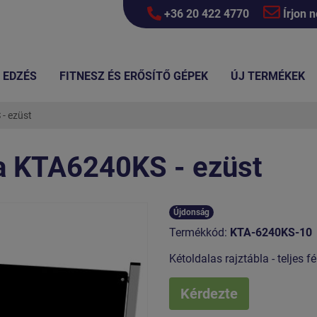
+36 20 422 4770
Írjon 
EDZÉS
FITNESZ ÉS ERŐSÍTŐ GÉPEK
ÚJ TERMÉKEK
- ezüst
la KTA6240KS - ezüst
Újdonság
Termékkód:
KTA-6240KS-10
Kétoldalas rajztábla - teljes 
Kérdezte