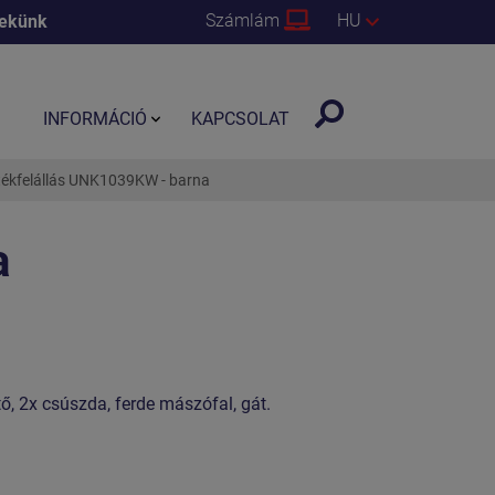
Számlám
HU
nekünk
INFORMÁCIÓ
KAPCSOLAT
átékfelállás UNK1039KW - barna
a
tő, 2x csúszda, ferde mászófal, gát.