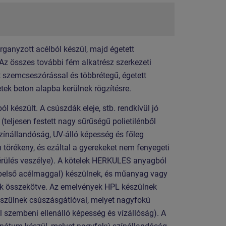
organyzott acélból készül, majd égetett
 Az összes további fém alkatrész szerkezeti
t szemcseszórással és többrétegű, égetett
etek beton alapba kerülnek rögzítésre.
készült. A csúszdák eleje, stb. rendkívül jó
ljesen festett nagy sűrűségű polietilénből
zínállandóság, UV-álló képesség és főleg
 törékeny, és ezáltal a gyerekeket nem fenyegeti
i sérülés veszélye). A kötelek HERKULES anyagból
 belső acélmaggal) készülnek, és műanyag vagy
k összekötve. Az emelvények HPL készülnek
zülnek csúszásgátlóval, melyet nagyfokú
 szembeni ellenálló képesség és vízállóság). A