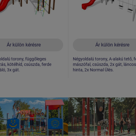
Ár külön kérésre
Ár külön kérésre
ldalú torony, függőleges
Négyoldalú torony, A-alakú tető, f
s, kötélhíd, csúszda, ferde
mászófal, csúszda, 2x gát, lánco
ó, 3x gát.
hinta, 2x Normal Ülés.