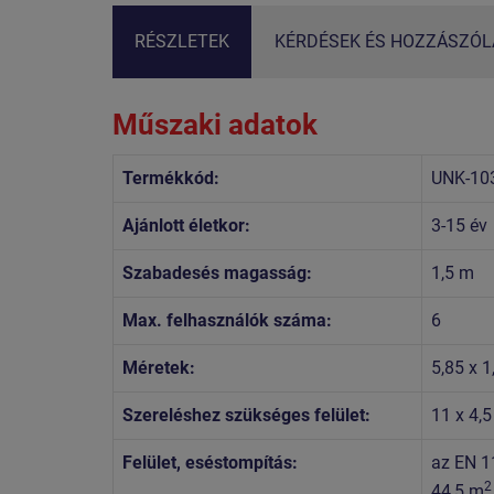
RÉSZLETEK
KÉRDÉSEK ÉS HOZZÁSZÓLÁ
Műszaki adatok
Termékkód:
UNK-10
Ajánlott életkor:
3-15 év
Szabadesés magasság:
1,5 m
Max. felhasználók száma:
6
Méretek:
5,85 x 1
Szereléshez szükséges felület:
11 x 4,
Felület, eséstompítás:
az EN 1
2
44,5 m