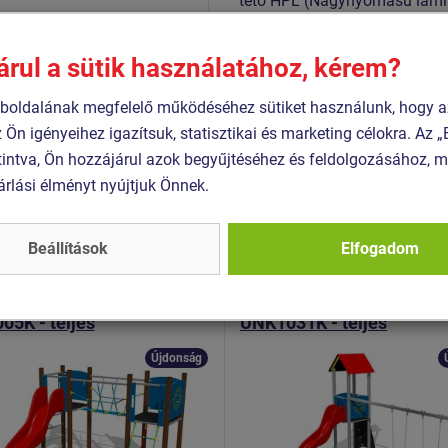
tető HPL (Nagynyomású lamin
karcolásokkal szembeni ellená
 1176-1:2017+A1:2024
hegymászó fogók poliészter k
árul a sütik használatához, kérem?
 1176-3:2018
és a kézbőr számára kímélő f
 1176-11:2015
horganyzottak vagy rozsdame
oldalának megfelelő működéséhez sütiket használunk, hogy a
z Ön igényeihez igazítsuk, statisztikai és marketing célokra. Az
intva, Ön hozzájárul azok begyűjtéséhez és feldolgozásához, m
árlási élményt nyújtjuk Önnek.
Hasonló
termék
Beállítások
Elfogadom
 UNK-2005K-15
Termék - UNK-1031K-15
ikus játékfelállás
Klasszikus játékfelállás
5K - teljes
UNK1031K - teljes
erkezet
fémszerkezet
Újdonság