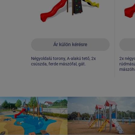
Ár külön kérésre
Négyoldalú torony, A-alakú tető, 2x
2x négyo
csúszda, ferde mászófal, gát.
rúdmászá
mászóhál