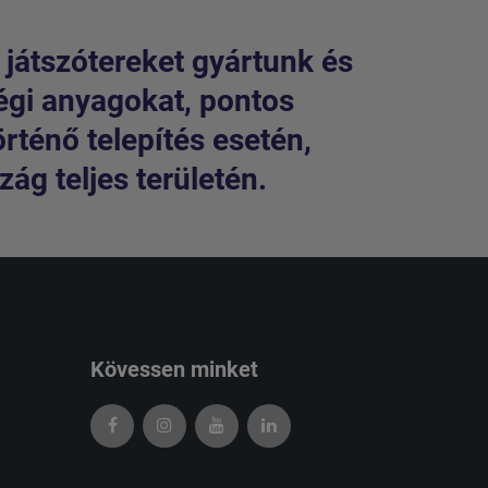
 játszótereket gyártunk és
égi anyagokat, pontos
örténő telepítés esetén,
ág teljes területén.
Kövessen minket