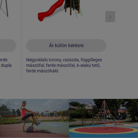
Ár külön kérésre
erde
Négyoldalú torony, csúszda, függőleges
Négyoldalú 
s dupla
mászófal, ferde mászófal, A-alakú tető,
mászófallé
ferde mászóháló.
oldalpanele
metalica, 1