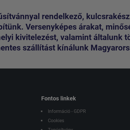
sítvánnyal rendelkező, kulcsrakész
pítünk. Versenyképes árakat, minős
lyi kivitelezést, valamint általunk t
entes szállítást kínálunk Magyarorsz
Fontos linkek
Információ - GDPR
Cookies
Tanúsítvány