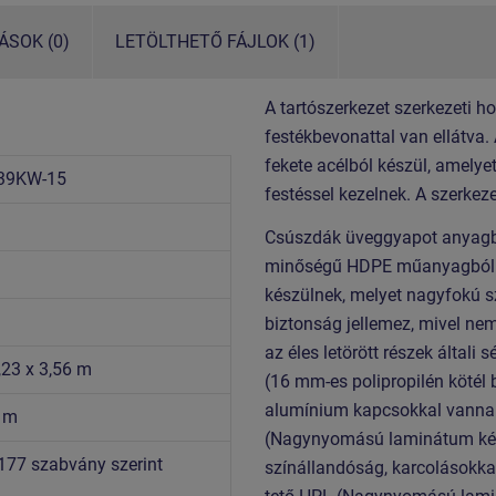
SOK (0)
LETÖLTHETŐ FÁJLOK (1)
A tartószerkezet szerkezeti h
festékbevonattal van ellátva.
fekete acélból készül, amelye
39KW-15
festéssel kezelnek. A szerkez
Csúszdák üveggyapot anyagból 
minőségű HDPE műanyagból (te
készülnek, melyet nagyfokú s
biztonság jellemez, mivel nem
az éles letörött részek által
,23 x 3,56 m
(16 mm-es polipropilén kötél
alumínium kapcsokkal vanna
5 m
(Nagynyomású laminátum kés
177 szabvány szerint
színállandóság, karcolásokkal