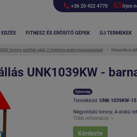
+36 20 422 4770
Írjon 
EDZÉS
FITNESZ ÉS ERŐSÍTŐ GÉPEK
ÚJ TERMÉKEK
SIK torony szettek akár 2 méteres esési magassággal
Klasszikus j
lállás UNK1039KW - barn
Újdonság
Termékkód:
UNK-1039KW-15
Négyoldalú torony, A-alakú te
Több információ
Kérdezte