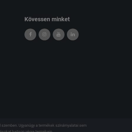
Kövessen minket
kel szemben. Ugyanúgy a termékek színárnyalatai sem
tásokat hajtson végre termékein.