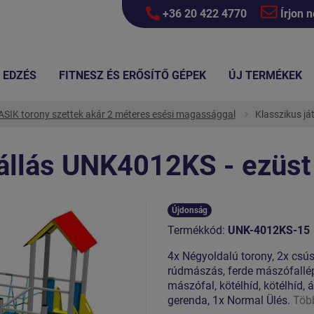
+36 20 422 4770
Írjon 
EDZÉS
FITNESZ ÉS ERŐSÍTŐ GÉPEK
ÚJ TERMÉKEK
SIK torony szettek akár 2 méteres esési magassággal
Klasszikus já
lállás UNK4012KS - ezüst
Újdonság
Termékkód:
UNK-4012KS-15
4x Négyoldalú torony, 2x csús
rúdmászás, ferde mászófallé
mászófal, kötélhíd, kötélhíd,
gerenda, 1x Normal Ülés.
Töb