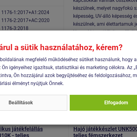
kapcsokkal vannak összeköt
készülnek, melyet nagyfokú s
 1176-1:2017+A1:2024
képesség, UV-álló képesség é
 1176-2:2017+AC:2020
készülnek, ami élettartamuk 
 1176-3:2018
Normal hinta ülőkéje acélból
 1176-11:2015
A hegymászó fogók poliészter
árul a sütik használatához, kérem?
színállóságot és a kézbőr sz
HDPE készül (festett polietil
oldalának megfelelő működéséhez sütiket használunk, hogy a
UV-álló képesség). Az össze
z Ön igényeihez igazítsuk, statisztikai és marketing célokra. Az
acélból készülnek.
intva, Ön hozzájárul azok begyűjtéséhez és feldolgozásához, m
árlási élményt nyújtjuk Önnek.
Hasonló
termék
Beállítások
Elfogadom
 UNK-4010K-15
Termék - UNK-5005K-15
ikus játékfelállás
Hajó játékkészlet UNK50
0K - teljes
teljes fémszerkezet