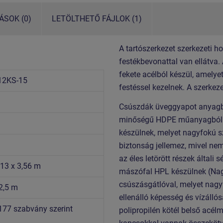
SOK (0)
LETÖLTHETŐ FÁJLOK (1)
A tartószerkezet szerkezeti h
festékbevonattal van ellátva.
fekete acélból készül, amelye
12KS-15
festéssel kezelnek. A szerkez
Csúszdák üveggyapot anyagból 
minőségű HDPE műanyagból (te
készülnek, melyet nagyfokú s
biztonság jellemez, mivel nem
az éles letörött részek általi
,13 x 3,56 m
mászófal HPL készülnek (Na
csúszásgátlóval, melyet nagy
2,5 m
ellenálló képesség és vízáll
177 szabvány szerint
polipropilén kötél belső acé