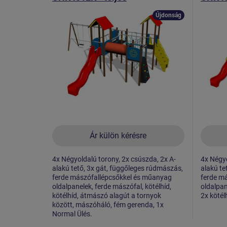
fémszerkezet
fémsz
Újdonság
Ár külön kérésre
4x Négyoldalú torony, 2x csúszda, 2x A-
4x Négyo
alakú tető, 3x gát, függőleges rúdmászás,
alakú te
ferde mászófallépcsőkkel és műanyag
ferde m
oldalpanelek, ferde mászófal, kötélhíd,
oldalpan
kötélhíd, átmászó alagút a tornyok
2x kötél
között, mászóháló, fém gerenda, 1x
Normal Ülés.