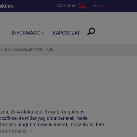
Számlám
HU
nekünk
INFORMÁCIÓ
KAPCSOLAT
tékfelállás UNK4012KS - ezüst
zda, 2x A-alakú tető, 3x gát, függőleges
pcsőkkel és műanyag oldalpanelek, ferde
 átmászó alagút a tornyok között, mászóháló, fém
b információ