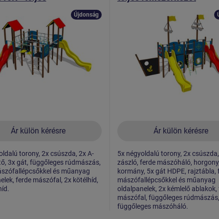
erkezet
Újdonság
Ár külön kérésre
Ár külön kérésre
ldalú torony, 2x csúszda, 2x A-
5x négyoldalú torony, 2x csúszda,
tő, 3x gát, függőleges rúdmászás,
zászló, ferde mászóháló, horgony
ászófallépcsőkkel és műanyag
kormány, 5x gát HDPE, rajztábla, 
elek, ferde mászófal, 2x kötélhíd,
mászófallépcsőkkel és műanyag
híd.
oldalpanelek, 2x kémlelő ablakok,
mászófal, függőleges rúdmászás
függőleges mászóháló.