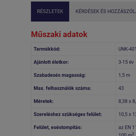
RÉSZLETEK
KÉRDÉSEK ÉS HOZZÁSZÓLÁ
Műszaki adatok
Termékkód:
UNK-40
Ajánlott életkor:
3-15 év
Szabadesés magasság:
1,5 m
Max. felhasználók száma:
43
Méretek:
8,38 x 8
Szereléshez szükséges felület:
10,5 x 1
Felület, eséstompítás:
az EN 1
2
100 m