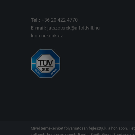
Tel.:
+36 20 422 4770
E-mail:
jatszoterek@alfoldvill.hu
Írjon nekünk az
Mivel termékeinket folyamatosan fejlesztjük, a honlapon, il
kellenek, hogy egyezzenek. Ezért a Bonita Group Service s.r.