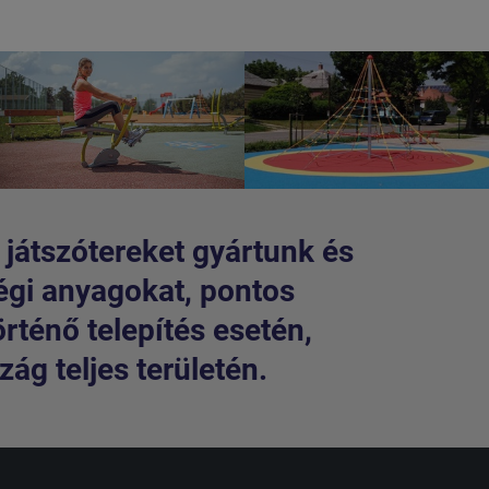
 játszótereket gyártunk és
égi anyagokat, pontos
örténő telepítés esetén,
ág teljes területén.