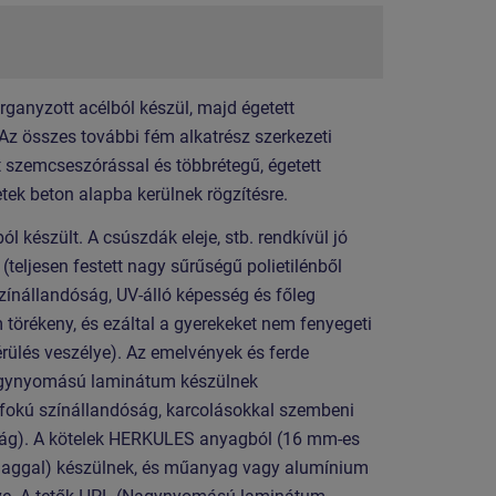
organyzott acélból készül, majd égetett
 Az összes további fém alkatrész szerkezeti
t szemcseszórással és többrétegű, égetett
etek beton alapba kerülnek rögzítésre.
készült. A csúszdák eleje, stb. rendkívül jó
ljesen festett nagy sűrűségű polietilénből
zínállandóság, UV-álló képesség és főleg
 törékeny, és ezáltal a gyerekeket nem fenyegeti
 sérülés veszélye). Az emelvények és ferde
gynyomású laminátum készülnek
fokú színállandóság, karcolásokkal szembeni
óság). A kötelek HERKULES anyagból (16 mm-es
lmaggal) készülnek, és műanyag vagy alumínium