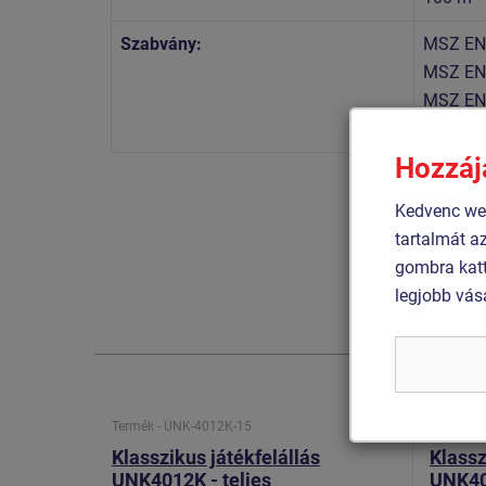
Szabvány:
MSZ EN
MSZ EN
MSZ EN
MSZ EN
Hozzáj
Kedvenc web
tartalmát a
gombra katt
legjobb vás
Termék - UNK-4012K-15
Termék -
Klasszikus játékfelállás
Klassz
UNK4012K - teljes
UNK401