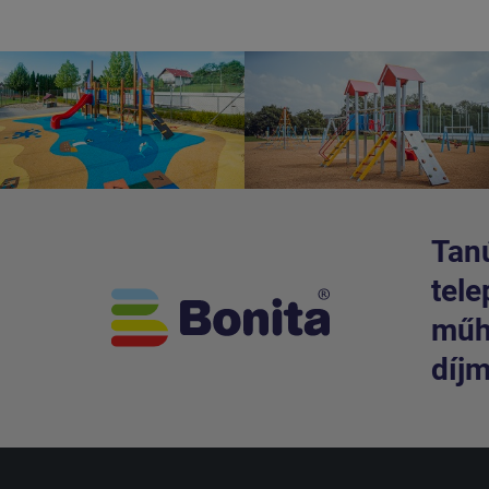
Tanú
tele
műhe
díjm