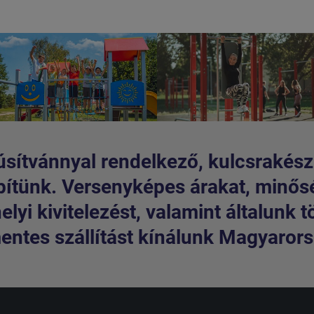
sítvánnyal rendelkező, kulcsrakész
pítünk. Versenyképes árakat, minős
lyi kivitelezést, valamint általunk t
entes szállítást kínálunk Magyarorsz