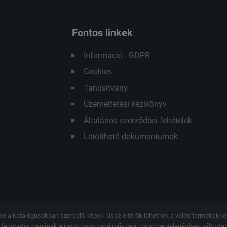
Fontos linkek
Információ - GDPR
Cookies
Tanúsítvány
Üzemeltetési kézikönyv
Általános szerződési feltételek
Letölthető dokumentumok
letve a katalógusokban szereplő képek kissé eltérők lehetnek a valós termékek
o. fenntartja magának a jogot, hogy mind műszaki, mind megjelenésbeni változta