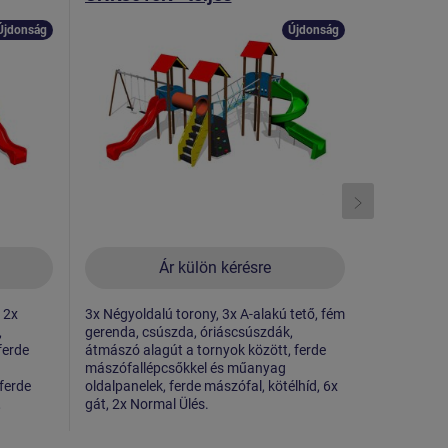
fémszerkezet
fémszer
Újdonság
Újdonság
Ár külön kérésre
 2x
3x Négyoldalú torony, 3x A-alakú tető, fém
2x Négyolda
,
gerenda, csúszda, óriáscsúszdák,
A-alakú tető
ferde
átmászó alagút a tornyok között, ferde
mászófallé
mászófallépcsőkkel és műanyag
oldalpanele
 ferde
oldalpanelek, ferde mászófal, kötélhíd, 6x
,
gát, 2x Normal Ülés.