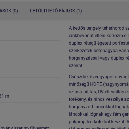
SOK (0)
LETÖLTHETŐ FÁJLOK (1)
A kettős tengely teherhordó s
cinkbevonat elleni korrózió e
duplex rétegű égetett porfest
szerkezetek betonágyba vann
horganyzással vagy duplex ré
szerint.
Csúszdák üveggyapot anyagból
minőségű HDPE (nagynyomású,
színstabilitás, UV-ellenállás
,81 m
törékeny, és nincs veszélye a
horganyzott láncokkal lógnak
láncokkal lógnak egy fém ger
polipropilén kötélből készül.
vány szerint- füvesített