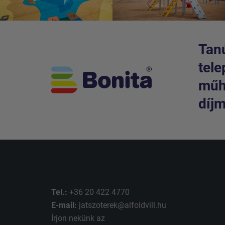
Tanú
tele
műhe
díjm
Tel.:
+36 20 422 4770
E-mail:
jatszoterek@alfoldvill.hu
Írjon nekünk az