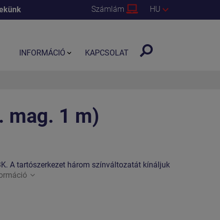
Számlám
HU
nekünk
INFORMÁCIÓ
KAPCSOLAT
. mag. 1 m)
 A tartószerkezet három színváltozatát kínáljuk
formáció