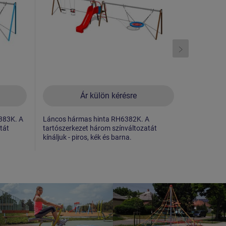
Ár külön kérésre
383K. A
Láncos hármas hinta RH6382K. A
Láncos hár
tát
tartószerkezet három színváltozatát
tartószerk
kínáljuk - piros, kék és barna.
kínáljuk - p