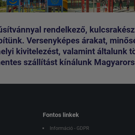
sítvánnyal rendelkező, kulcsrakész
pítünk. Versenyképes árakat, minős
lyi kivitelezést, valamint általunk t
entes szállítást kínálunk Magyarorsz
Fontos linkek
Információ - GDPR