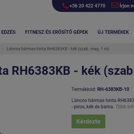
+36 20 422 4770
Írjon 
EDZÉS
FITNESZ ÉS ERŐSÍTŐ GÉPEK
ÚJ TERMÉKEK
Láncos hármas hinta RH6383KB - kék (szab. mag. 1 m)
ta RH6383KB - kék (szab
Termékkód:
RH-6383KB-10
Láncos hármas hinta RH6383K.
- piros, kék és barna.
Több in
Kérdezte