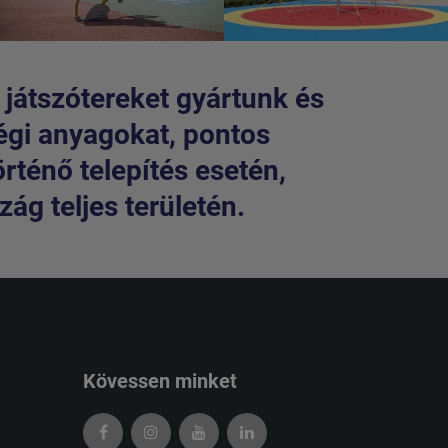
 játszótereket gyártunk és
égi anyagokat, pontos
örténő telepítés esetén,
ág teljes területén.
Kövessen minket