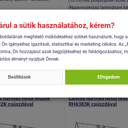
(16 mm-es polipropilén kötél
(Nagynyomású laminátum kész
karcolásokkal szembeni ellená
1:2017+A1:2024
rozsdamentes acélból készüln
árul a sütik használatához, kérem?
2:2017+AC:2020
meghosszabbítását eredménye
3:2018
oldalának megfelelő működéséhez sütiket használunk, hogy a
betétet tartalmaz. Az össze
z Ön igényeihez igazítsuk, statisztikai és marketing célokra. Az
acélból készülnek.
intva, Ön hozzájárul azok begyűjtéséhez és feldolgozásához, m
árlási élményt nyújtjuk Önnek.
Hasonló
termék
Beállítások
Elfogadom
 RH-6382K-15
Termék - RH-6383K-15
 hármas hinta fészek
Láncos hármas hinta fés
2K csúszdával
RH6383K csúszdával