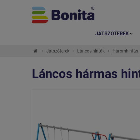
JÁTSZÓTEREK
Játszóterek
Láncos hinták
Háromhintás
Láncos hármas hin