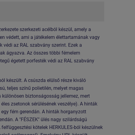
zerkezete szerkezeti acélból készül, amely a
llen védett, ami a játékelem élettartamának vagy
ék védi az RAL szabvány szerint. Ezek a
ak ágyazva. Az összes többi fémelem
tegű égetett porfesték védi az RAL szabvány
 készült. A csúszda elülső része kiváló
 teljes színű polietilén, melyet magas
 és különösen biztonságosság jellemez, mert
z éles zsetonok sérülésének veszélye). A hinták
 egy fém gerendán. A hinták horganyzott
endán. A "FÉSZEK" ülés nagy szilárdságú
 A felfüggesztési kötelek HERKULES-ból készülnek