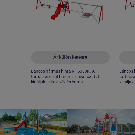
Ár külön kérésre
Láncos hármas hinta RH6383K. A
Láncos 
tartószerkezet három színváltozatát
tartósze
kínáljuk - piros, kék és barna.
kínáljuk 