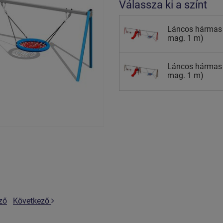
Válassza ki a színt
Láncos hármas 
mag. 1 m)
Láncos hármas 
mag. 1 m)
ző
Következő