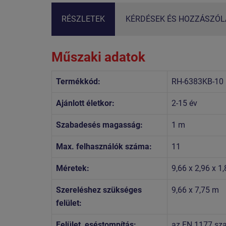
RÉSZLETEK
KÉRDÉSEK ÉS HOZZÁSZÓLÁ
Műszaki adatok
Termékkód:
RH-6383KB-10
Ajánlott életkor:
2-15 év
Szabadesés magasság:
1 m
Max. felhasználók száma:
11
Méretek:
9,66 x 2,96 x 1
Szereléshez szükséges
9,66 x 7,75 m
felület:
Felület, eséstompítás:
az EN 1177 szab