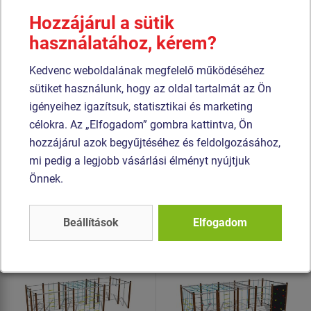
amelyet szemcseszórással és többrétegű, égetett festéssel
Hozzájárul a sütik
kezelnek. A szerkezetek beton alapba kerülnek rögzítésre.
használatához, kérem?
A mászóháló, nyújtó háló, mászókötél és kötéllétra
Kedvenc weboldalának megfelelő működéséhez
HERKULES anyagból (16 mm-es polipropilén kötél belső
sütiket használunk, hogy az oldal tartalmát az Ön
acélmaggal) készül és műanyag kapcsokkal van
igényeihez igazítsuk, statisztikai és marketing
összekötve. Az összekötőelemek horganyzottak vagy
célokra. Az „Elfogadom” gombra kattintva, Ön
rozsdamentes acélból készülnek.
hozzájárul azok begyűjtéséhez és feldolgozásához,
mi pedig a legjobb vásárlási élményt nyújtjuk
Hasonló
termék
Önnek.
Termék - SSE-8151K-20
Termék - SSE-8141K-20
Beállítások
Elfogadom
Mászó összeállítás -
Mászó összeállítás -
teljes fémszerkezet
teljes fémszerkezet
Újdonság
Újdonság