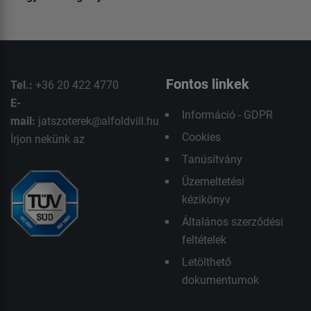
Fontos linkek
Tel.:
+36 20 422 4770
E-
Információ - GDPR
mail:
jatszoterek@alfoldvill.hu
Cookies
Írjon nekünk az
Tanúsítvány
Üzemeltetési
kézikönyv
Általános szerződési
feltételek
Letölthető
dokumentumok