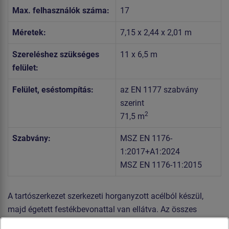
Max. felhasználók száma:
17
Méretek:
7,15 x 2,44 x 2,01 m
Szereléshez szükséges
11 x 6,5 m
felület:
Felület, eséstompítás:
az EN 1177 szabvány
szerint
2
71,5 m
Szabvány:
MSZ EN 1176-
1:2017+A1:2024
MSZ EN 1176-11:2015
A tartószerkezet szerkezeti horganyzott acélból készül,
majd égetett festékbevonattal van ellátva. Az összes
további fém alkatrész szerkezeti fekete acélból készül,