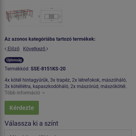
Az azonos kategóriába tartozó termékek:
Előző
Következő
Újdonság
Termékkód:
SSE-8151KS-20
4x kötél hintagyűrűk, 3x trapéz, 2x létrefokok, mászóháló,
3x kötéllétra, kapaszkodóháló, 2x mászórúd, mászókötél.
Több információ
Kérdezte
Válassza ki a színt