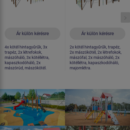
Ár külön kérésre
Ár külön kérésre
4x kötél hintagyűrűk, 3x
2x kötél hintagyűrűk, trapéz,
trapéz, 2x létrefokok,
2x mászókötél, 2x létrefokok,
mászóháló, 3x kötéllétra,
mászófal, 2x mászóháló, 2x
kapaszkodóháló, 2x
kötéllétra, kapaszkodóháló,
mászórúd, mászókötél.
majomlétra.