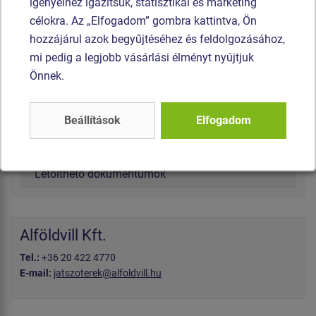
igényeihez igazítsuk, statisztikai és marketing
célokra. Az „Elfogadom” gombra kattintva, Ön
Információ - GDPR
hozzájárul azok begyűjtéséhez és feldolgozásához,
mi pedig a legjobb vásárlási élményt nyújtjuk
Cookies
Önnek.
Tanúsítvány
Üzemeltetési kézikönyv
Beállítások
Elfogadom
Általános szerződési feltételek
Letölthető dokumentumok
Alföldvill Kft.
Tel.:
+36 20 422 4770
E-mail:
jatszoterek@alfoldvill.hu