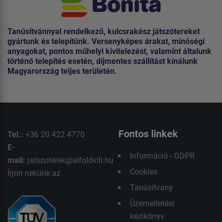
Tanúsítvánnyal rendelkező, kulcsrakész játszótereket
gyártunk és telepítünk. Versenyképes árakat, minőségi
anyagokat, pontos műhelyi kivitelezést, valamint általunk
történő telepítés esetén, díjmentes szállítást kínálunk
Magyarország teljes területén.
Fontos linkek
Tel.:
+36 20 422 4770
E-
Információ - GDPR
mail:
jatszoterek@alfoldvill.hu
Cookies
Írjon nekünk az
Tanúsítvány
Üzemeltetési
kézikönyv