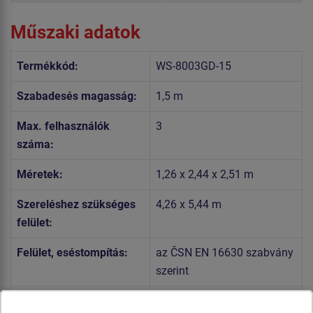
Műszaki adatok
Termékkód:
WS-8003GD-15
Szabadesés magasság:
1,5 m
Max. felhasználók
3
száma:
Méretek:
1,26 x 2,44 x 2,51 m
Szereléshez szükséges
4,26 x 5,44 m
felület:
Felület, eséstompítás:
az ČSN EN 16630 szabvány
szerint
Szabvány:
MSZ EN 16630:2015