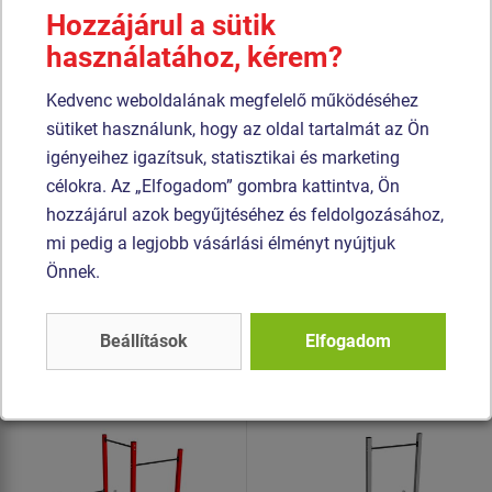
Hozzájárul a sütik
A tartószerkezet szerkezeti horganyzott acélból készül,
használatához, kérem?
majd égetett festékbevonattal van ellátva. Az összes
Kedvenc weboldalának megfelelő működéséhez
további fém alkatrész szerkezeti fekete acélból készül,
sütiket használunk, hogy az oldal tartalmát az Ön
amelyet szemcseszórással és többrétegű, égetett festéssel
igényeihez igazítsuk, statisztikai és marketing
kezelnek. A szerkezetek beton alapba kerülnek rögzítésre.
célokra. Az „Elfogadom” gombra kattintva, Ön
Az összekötőelemek horganyzottak vagy rozsdamentes
hozzájárul azok begyűjtéséhez és feldolgozásához,
acélból készülnek.
mi pedig a legjobb vásárlási élményt nyújtjuk
Önnek.
Hasonló
termék
Beállítások
Elfogadom
Termék - WS-8003K-15
Termék - WS-8007K-15
Street workout
Street workout
összeállítás - teljes
összeállítás - teljes
fémszerkezet
fémszerkezet