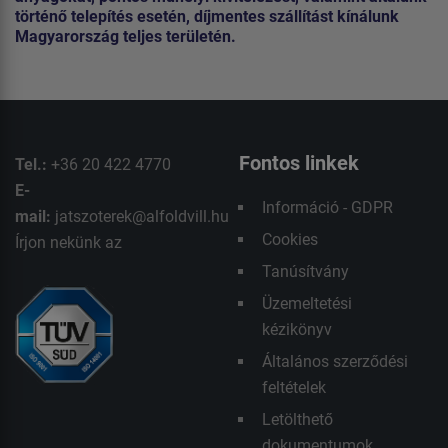
történő telepítés esetén, díjmentes szállítást kínálunk
Magyarország teljes területén.
Fontos linkek
Tel.:
+36 20 422 4770
E-
Információ - GDPR
mail:
jatszoterek@alfoldvill.hu
Cookies
Írjon nekünk az
Tanúsítvány
Üzemeltetési
kézikönyv
Általános szerződési
feltételek
Letölthető
dokumentumok