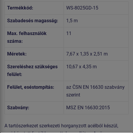
Termékkód:
WS-8025GD-15
Szabadesés magasság:
1,5 m
Max. felhasználók
11
száma:
Méretek:
7,67 x 1,35 x 2,51 m
Szereléshez szükséges
10,67 x 4,35 m
felület:
Felület, eséstompítás:
az ČSN EN 16630 szabvány
szerint
Szabvány:
MSZ EN 16630:2015
A tartószerkezet szerkezeti horganyzott acélból készül,