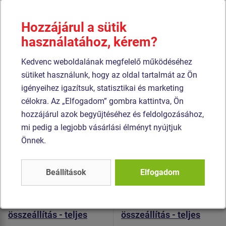
majd égetett festékbevonattal van ellátva. Az összes
további fém alkatrész szerkezeti fekete acélból készül,
Hozzájárul a sütik
amelyet szemcseszórással és többrétegű, égetett festéssel
használatához, kérem?
kezelnek. A szerkezetek beton alapba kerülnek rögzítésre. A
padok és fellépők rendkívül jó minőségű HDPE
Kedvenc weboldalának megfelelő működéséhez
műanyagból (teljesen festett nagy sűrűségű polietilénből
sütiket használunk, hogy az oldal tartalmát az Ön
készülnek, melyet nagyfokú színállandóság, UV-álló
igényeihez igazítsuk, statisztikai és marketing
képesség és főleg biztonság jellemez, mivel nem törékeny,
célokra. Az „Elfogadom” gombra kattintva, Ön
és ezáltal a gyerekeket nem fenyegeti az éles letörött
hozzájárul azok begyűjtéséhez és feldolgozásához,
részek általi sérülés veszélye). Az összekötőelemek
mi pedig a legjobb vásárlási élményt nyújtjuk
horganyzottak vagy rozsdamentes acélból készülnek.
Önnek.
Hasonló
termék
Beállítások
Elfogadom
Termék - WS-8025K-15
Termék - WS-8022K-15
Street workout
Street workout
összeállítás - teljes
összeállítás - teljes
fémszerkezet
fémszerkezet