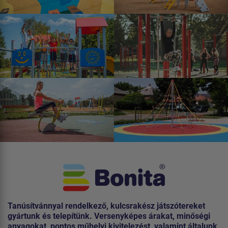
Tanúsítvánnyal rendelkező, kulcsrakész játszótereket
gyártunk és telepítünk. Versenyképes árakat, minőségi
anyagokat, pontos műhelyi kivitelezést, valamint általunk