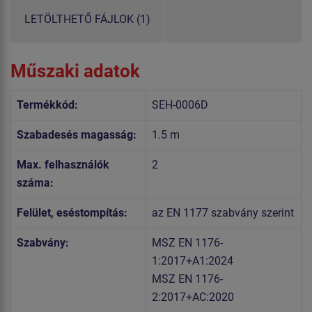
LETÖLTHETŐ FÁJLOK (1)
Műszaki adatok
Termékkód:
SEH-0006D
Szabadesés magasság:
1.5 m
Max. felhasználók
2
száma:
Felület, eséstompítás:
az EN 1177 szabvány szerint
Szabvány:
MSZ EN 1176-
1:2017+A1:2024
MSZ EN 1176-
2:2017+AC:2020