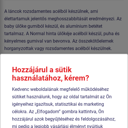
A láncok rozsdamentes acélból készülnek, ami
élettartamuk jelentős meghosszabbítását eredményezi. Az
baby ülőke gumiból készül, és alumínium betétet
tartalmaz. A Normal hinta ülőkéje acélból készül, puha és
kényelmes gumival van bevonva. Az összekötőelemek
horganyzottak vagy rozsdamentes acélból készülnek.
Hasonló
termék
Hozzájárul a sütik
használatához, kérem?
Termék - SEH-0006D
Termék - SEH-0004
Baba - Mama ülőke
Speciál ülőke (lánccal
Kedvenc weboldalának megfelelő működéséhez
(lánccal együtt)
együtt)
sütiket használunk, hogy az oldal tartalmát az Ön
Újdonság
igényeihez igazítsuk, statisztikai és marketing
célokra. Az „Elfogadom” gombra kattintva, Ön
hozzájárul azok begyűjtéséhez és feldolgozásához,
mi pedig a legjobb vásárlási élményt nyújtjuk