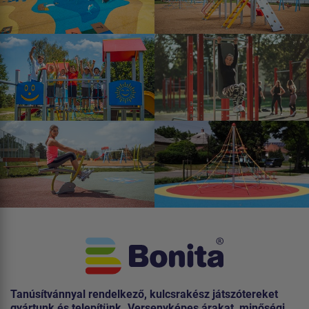
Tanúsítvánnyal rendelkező, kulcsrakész játszótereket
gyártunk és telepítünk. Versenyképes árakat, minőségi