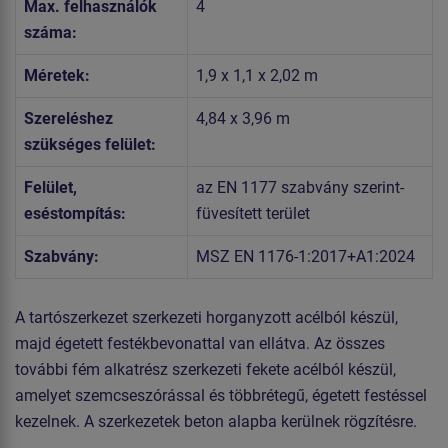
Max. felhasználók
4
száma:
Méretek:
1,9 x 1,1 x 2,02 m
Szereléshez
4,84 x 3,96 m
szükséges felület:
Felület,
az EN 1177 szabvány szerint-
eséstompítás:
füvesített terület
Szabvány:
MSZ EN 1176-1:2017+A1:2024
A tartószerkezet szerkezeti horganyzott acélból készül,
majd égetett festékbevonattal van ellátva. Az összes
további fém alkatrész szerkezeti fekete acélból készül,
amelyet szemcseszórással és többrétegű, égetett festéssel
kezelnek. A szerkezetek beton alapba kerülnek rögzítésre.