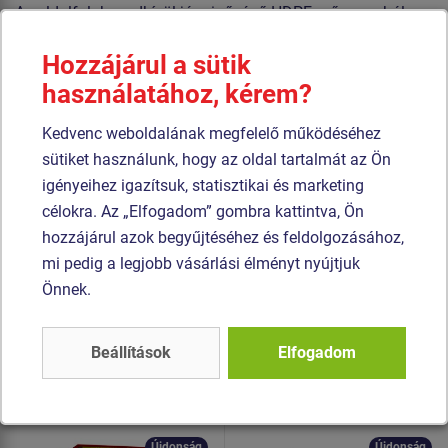
Az oldalfalak rendkívül jó minőségű HDPE műanyagból
(teljesen festett nagy sűrűségű polietilénből készülnek,
Hozzájárul a sütik
melyet nagyfokú színállandóság, UV-álló képesség és főleg
használatához, kérem?
biztonság jellemez, mivel nem törékeny, és ezáltal a
gyerekeket nem fenyegeti az éles letörött részek általi
Kedvenc weboldalának megfelelő működéséhez
sérülés veszélye). A tető és rajzfelület HPL (Nagynyomású
sütiket használunk, hogy az oldal tartalmát az Ön
laminátum készül, melyet nagyfokú színállandóság,
igényeihez igazítsuk, statisztikai és marketing
karcolásokkal szembeni ellenálló képesség, UV-álló
célokra. Az „Elfogadom” gombra kattintva, Ön
képesség és vízállóság). Az összekötőelemek
hozzájárul azok begyűjtéséhez és feldolgozásához,
horganyzottak vagy rozsdamentes acélból készülnek.
mi pedig a legjobb vásárlási élményt nyújtjuk
Önnek.
Hasonló
termék
Beállítások
Elfogadom
Termék - EDP-6407K-10
Termék - DOH-6201K-10
Fejlesztő játszóház -
Házikó - teljes
teljes fémszerkezet
fémszerkezet
Újdonság
Újdonság