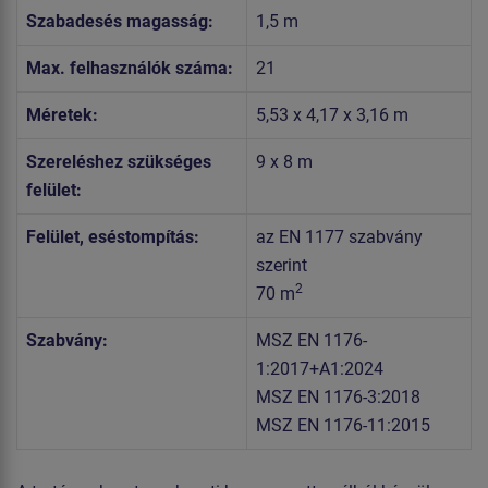
Szabadesés magasság:
1,5 m
Max. felhasználók száma:
21
Méretek:
5,53 x 4,17 x 3,16 m
Szereléshez szükséges
9 x 8 m
felület:
Felület, eséstompítás:
az EN 1177 szabvány
szerint
2
70 m
Szabvány:
MSZ EN 1176-
1:2017+A1:2024
MSZ EN 1176-3:2018
MSZ EN 1176-11:2015