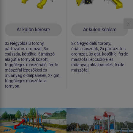
Ár külön kérésre
Ár külön kérésre
3x Négyoldalú torony,
2x Négyoldalú torony,
pártázatos oromzat, 3x
óriáscsúszdák, 2x pártázatos
csúszda, kötélhíd, átmászó
oromzat, 3x gát, kötélhíd, ferde
alagút a tornyok között,
mászófal lépcsőkkel és
függőleges mászóháló, ferde
műanyag oldalpanelek, ferde
mászófal lépcsőkkel és
mászófal.
műanyag oldalpanelek, 2x gát,
függőleges mászófal a
tornyon.