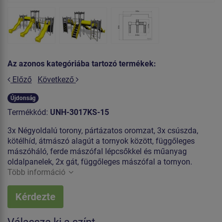
Az azonos kategóriába tartozó termékek:
Előző
Következő
Újdonság
Termékkód:
UNH-3017KS-15
3x Négyoldalú torony, pártázatos oromzat, 3x csúszda,
kötélhíd, átmászó alagút a tornyok között, függőleges
mászóháló, ferde mászófal lépcsőkkel és műanyag
oldalpanelek, 2x gát, függőleges mászófal a tornyon.
Több információ
Kérdezte