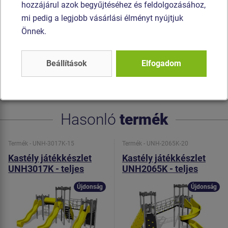
hozzájárul azok begyűjtéséhez és feldolgozásához,
vannak összekötve. A hegymászó fogók poliészter
mi pedig a legjobb vásárlási élményt nyújtjuk
készülnek, ami hosszú élettartamot, színállóságot és a
Önnek.
kézbőr számára kímélő felületet garantál. A
mászóalagutak HDPE készül (festett polietilén készülnek,
melyet nagyfokú színállandóság és UV-álló képesség). Az
Beállítások
Elfogadom
összekötőelemek horganyzottak vagy rozsdamentes
acélból készülnek.
Hasonló
termék
Termék - UNH-3017K-15
Termék - UNH-2065K-20
Kastély játékkészlet
Kastély játékkészlet
UNH3017K - teljes
UNH2065K - teljes
fémszerkezet
fémszerkezet
Újdonság
Újdonság