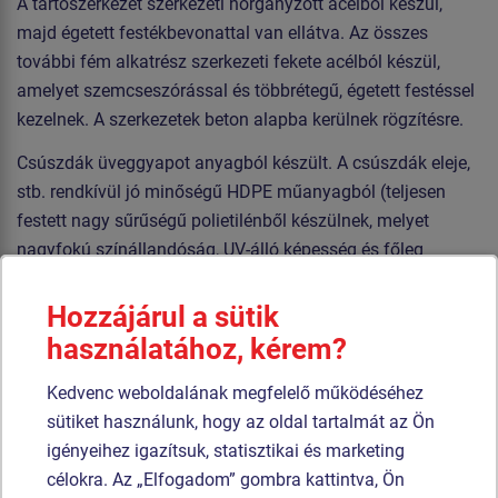
A tartószerkezet szerkezeti horganyzott acélból készül,
majd égetett festékbevonattal van ellátva. Az összes
további fém alkatrész szerkezeti fekete acélból készül,
amelyet szemcseszórással és többrétegű, égetett festéssel
kezelnek. A szerkezetek beton alapba kerülnek rögzítésre.
Csúszdák üveggyapot anyagból készült. A csúszdák eleje,
stb. rendkívül jó minőségű HDPE műanyagból (teljesen
festett nagy sűrűségű polietilénből készülnek, melyet
nagyfokú színállandóság, UV-álló képesség és főleg
biztonság jellemez, mivel nem törékeny, és ezáltal a
gyerekeket nem fenyegeti az éles letörött részek általi
Hozzájárul a sütik
sérülés veszélye). Az emelvények HPL készülnek
használatához, kérem?
(Nagynyomású laminátum készülnek csúszásgátlóval,
Kedvenc weboldalának megfelelő működéséhez
melyet nagyfokú színállandóság, karcolásokkal szembeni
sütiket használunk, hogy az oldal tartalmát az Ön
ellenálló képesség és vízállóság). A kötelek HERKULES
igényeihez igazítsuk, statisztikai és marketing
anyagból (16 mm-es polipropilén kötél belső acélmaggal)
célokra. Az „Elfogadom” gombra kattintva, Ön
készülnek, és műanyag vagy alumínium kapcsokkal