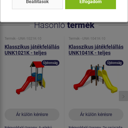
Beállítások
Elfogadom
acélból készülnek.
Hasonló
termék
Termék - UNK-1021K-10
Termék - UNK-1041K-10
Klasszikus játékfelállás
Klasszikus játékfelállás
UNK1021K - teljes
UNK1041K - teljes
fémszerkezet
fémszerkezet
Újdonság
Újdonság
Ár külön kérésre
Ár külön kérésre
Négyoldalú torony, A-alakú
Négyoldalú torony, 2x csúszda,