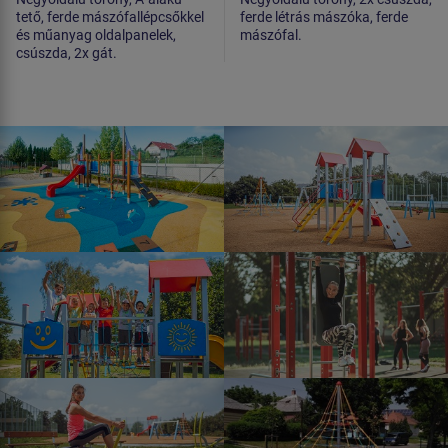
tető, ferde mászófallépcsőkkel
ferde létrás mászóka, ferde
és műanyag oldalpanelek,
mászófal.
csúszda, 2x gát.