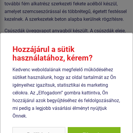
további fém alkatrész szerkezeti fekete acélból készül,
amelyet szemcseszórással és többrétegű, égetett festéssel
kezelnek. A szerkezetek beton alapba kerülnek rögzítésre.
Csúszdák üveggyapot anyagból készült. A csúszdák eleje,
stb. rendkívül jó minőségű HDPE műanyagból (teljesen
festett nagy sűrűségű polietilénből készülnek, melyet
Hozzájárul a sütik
nagyfokú színállandóság, UV-álló képesség és főleg
használatához, kérem?
biztonság jellemez, mivel nem törékeny, és ezáltal a
gyerekeket nem fenyegeti az éles letörött részek általi
Kedvenc weboldalának megfelelő működéséhez
sérülés veszélye). Az emelvények HPL készülnek
sütiket használunk, hogy az oldal tartalmát az Ön
(Nagynyomású laminátum készülnek csúszásgátlóval,
igényeihez igazítsuk, statisztikai és marketing
melyet nagyfokú színállandóság, karcolásokkal szembeni
célokra. Az „Elfogadom” gombra kattintva, Ön
ellenálló képesség és vízállóság). A tető HPL
hozzájárul azok begyűjtéséhez és feldolgozásához,
(Nagynyomású laminátum készül, melyet nagyfokú
mi pedig a legjobb vásárlási élményt nyújtjuk
színállandóság, karcolásokkal szembeni ellenálló
Önnek.
képesség, UV-álló képesség és vízállóság). Az
összekötőelemek horganyzottak vagy rozsdamentes