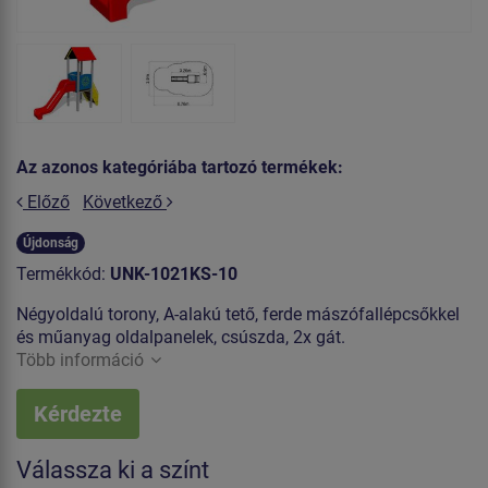
Az azonos kategóriába tartozó termékek:
Előző
Következő
Újdonság
Termékkód:
UNK-1021KS-10
Négyoldalú torony, A-alakú tető, ferde mászófallépcsőkkel
és műanyag oldalpanelek, csúszda, 2x gát.
Több információ
Kérdezte
Válassza ki a színt