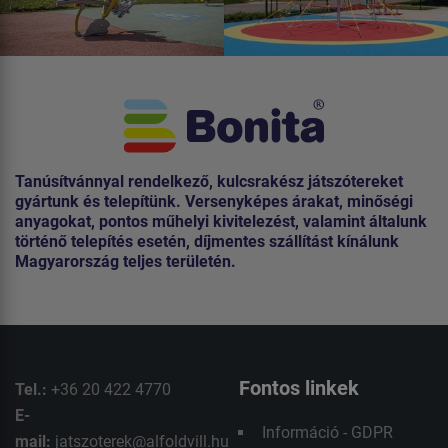
Tanúsítvánnyal rendelkező, kulcsrakész játszótereket
gyártunk és telepítünk. Versenyképes árakat, minőségi
anyagokat, pontos műhelyi kivitelezést, valamint általunk
történő telepítés esetén, díjmentes szállítást kínálunk
Magyarország teljes területén.
Fontos linkek
Tel.:
+36 20 422 4770
E-
Információ - GDPR
mail:
jatszoterek@alfoldvill.hu