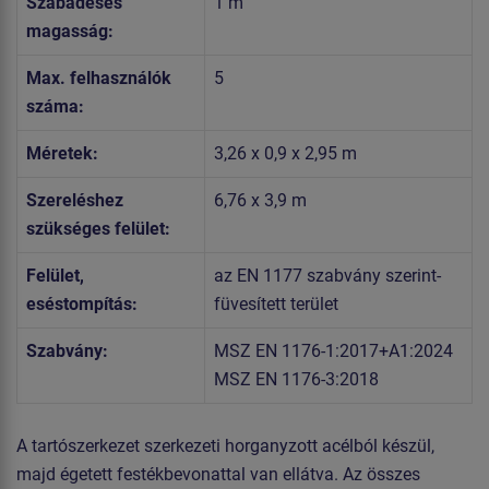
Szabadesés
1 m
magasság:
Max. felhasználók
5
száma:
Méretek:
3,26 x 0,9 x 2,95 m
Szereléshez
6,76 x 3,9 m
szükséges felület:
Felület,
az EN 1177 szabvány szerint-
eséstompítás:
füvesített terület
Szabvány:
MSZ EN 1176-1:2017+A1:2024
MSZ EN 1176-3:2018
A tartószerkezet szerkezeti horganyzott acélból készül,
majd égetett festékbevonattal van ellátva. Az összes