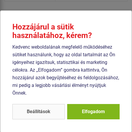
A tartószerkezet szerkezeti horganyzott acélból készül,
majd égetett festékbevonattal van ellátva. Az összes
Hozzájárul a sütik
további fém alkatrész szerkezeti fekete acélból készül,
használatához, kérem?
amelyet szemcseszórással és többrétegű, égetett festéssel
kezelnek. A szerkezetek beton alapba kerülnek rögzítésre.
Kedvenc weboldalának megfelelő működéséhez
sütiket használunk, hogy az oldal tartalmát az Ön
A hinta horganyzott láncok segítségével van felakasztva a
igényeihez igazítsuk, statisztikai és marketing
fém rúdra. A "Fészek" típusú ülőkét nagy szilárdságú
célokra. Az „Elfogadom” gombra kattintva, Ön
szálakból készült polipropilén kötélből gyártjuk. A
hozzájárul azok begyűjtéséhez és feldolgozásához,
felfüggesztő kötelek HERKULES anyagból (16 mm-es
mi pedig a legjobb vásárlási élményt nyújtjuk
polipropilén kötél belső acélmaggal). Az összekötőelemek
Önnek.
horganyzottak vagy rozsdamentes acélból készülnek.
Hasonló
termék
Beállítások
Elfogadom
Termék - REH-6270K-10
Termék - RH-6253K-15