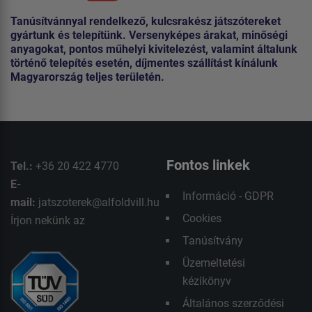
Tanúsítvánnyal rendelkező, kulcsrakész játszótereket
gyártunk és telepítünk. Versenyképes árakat, minőségi
anyagokat, pontos műhelyi kivitelezést, valamint általunk
történő telepítés esetén, díjmentes szállítást kínálunk
Magyarország teljes területén.
Fontos linkek
Tel.:
+36 20 422 4770
E-
Információ - GDPR
mail:
jatszoterek@alfoldvill.hu
Cookies
Írjon nekünk az
Tanúsítvány
Üzemeltetési
kézikönyv
Általános szerződési