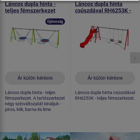
Láncos dupla hinta -
Láncos dupla hinta
teljes fémszerkezet
csúszdával RH6253K -
(szab. mag. 1,0 m)
teljes fémszerkezet
Újdonság
(szab. mag. 1,5 m)
Ár külön kérésre
Ár külön kérésre
Láncos dupla hinta - teljes
Láncos dupla hinta csúszdával
fémszerkezet. A tartószerkezet
RH6253K - teljes fémszerkezet.
négy színváltozatát kínáljuk -
piros, kék, barna és lime.