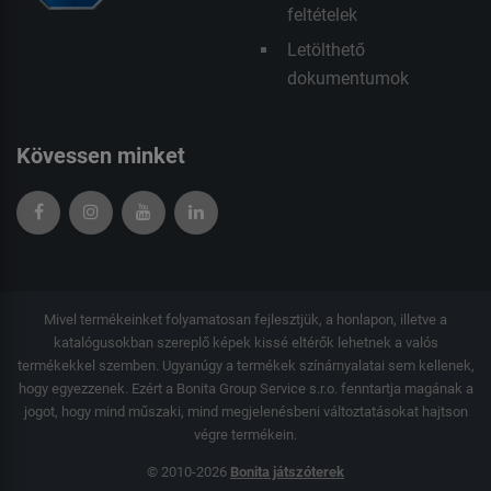
feltételek
Letölthető
dokumentumok
Kövessen minket
Mivel termékeinket folyamatosan fejlesztjük, a honlapon, illetve a
katalógusokban szereplő képek kissé eltérők lehetnek a valós
termékekkel szemben. Ugyanúgy a termékek színárnyalatai sem kellenek,
hogy egyezzenek. Ezért a Bonita Group Service s.r.o. fenntartja magának a
jogot, hogy mind műszaki, mind megjelenésbeni változtatásokat hajtson
végre termékein.
© 2010-2026
Bonita játszóterek