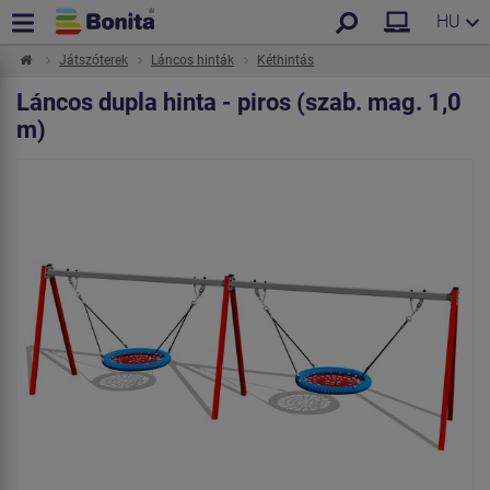
HU
Játszóterek
Láncos hinták
Kéthintás
Láncos dupla hinta - piros (szab. mag. 1,0
m)