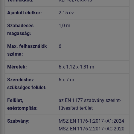
Ajánlott életkor:
2-15 év
Szabadesés
1,0 m
magasság:
Max. felhasználók
6
száma:
Méretek:
6 x 1,12 x 1,81 m
Szereléshez
6 x 7 m
szükséges felület:
Felület,
az EN 1177 szabvány szerint-
eséstompítás:
füvesített terület
Szabvány:
MSZ EN 1176-1:2017+A1:2024
MSZ EN 1176-2:2017+AC:2020