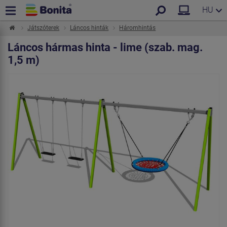
HU
Játszóterek
Láncos hinták
Háromhintás
Láncos hármas hinta - lime (szab. mag.
1,5 m)