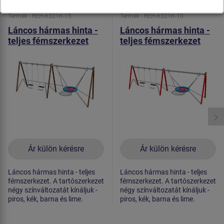
Termék - REH-6321K-15
Termék - REH-6321K-10
Láncos hármas hinta -
Láncos hármas hinta -
teljes fémszerkezet
teljes fémszerkezet
(szab. mag. 1,5 m)
(szab. mag. 1,0 m)
Ár külön kérésre
Ár külön kérésre
Láncos hármas hinta - teljes
Láncos hármas hinta - teljes
fémszerkezet. A tartószerkezet
fémszerkezet. A tartószerkezet
négy színváltozatát kínáljuk -
négy színváltozatát kínáljuk -
piros, kék, barna és lime.
piros, kék, barna és lime.