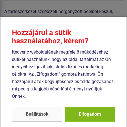
A tartószerkezet szerkezeti horganyzott acélból készül,
majd égetett festékbevonattal van ellátva. Az összes
további fém alkatrész szerkezeti fekete acélból készül,
Hozzájárul a sütik
amelyet szemcseszórással és többrétegű, égetett festéssel
használatához, kérem?
kezelnek. A szerkezetek beton alapba kerülnek rögzítésre.
A hinta horganyzott láncok segítségével van felakasztva a
Kedvenc weboldalának megfelelő működéséhez
fém rúdra. A "Fészek" típusú ülőkét nagy szilárdságú
sütiket használunk, hogy az oldal tartalmát az Ön
szálakból készült polipropilén kötélből gyártjuk. A
igényeihez igazítsuk, statisztikai és marketing
felfüggesztő kötelek HERKULES anyagból (16 mm-es
célokra. Az „Elfogadom” gombra kattintva, Ön
polipropilén kötél belső acélmaggal). A Normal hinta
hozzájárul azok begyűjtéséhez és feldolgozásához,
ülőkéje acélból készül, puha és kényelmes gumival van
mi pedig a legjobb vásárlási élményt nyújtjuk
bevonva. Az összekötőelemek horganyzottak vagy
Önnek.
rozsdamentes acélból készülnek.
Beállítások
Elfogadom
Hasonló
termék