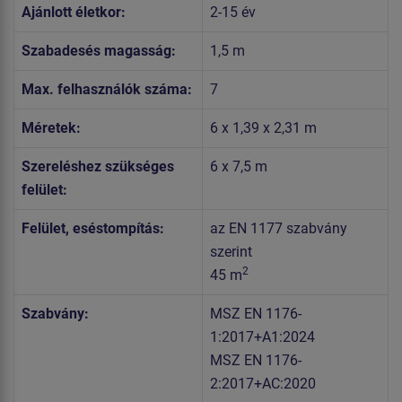
Ajánlott életkor:
2-15 év
Szabadesés magasság:
1,5 m
Max. felhasználók száma:
7
Méretek:
6 x 1,39 x 2,31 m
Szereléshez szükséges
6 x 7,5 m
felület:
Felület, eséstompítás:
az EN 1177 szabvány
szerint
2
45 m
Szabvány:
MSZ EN 1176-
1:2017+A1:2024
MSZ EN 1176-
2:2017+AC:2020