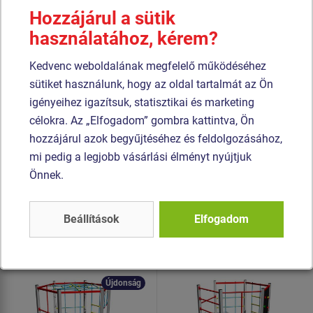
további fém alkatrész szerkezeti fekete acélból készül,
Hozzájárul a sütik
amelyet szemcseszórással és többrétegű, égetett festéssel
használatához, kérem?
kezelnek. A szerkezetek beton alapba kerülnek rögzítésre.
Kedvenc weboldalának megfelelő működéséhez
A kötelek és hálók HERKULES anyagból (16 mm-es
sütiket használunk, hogy az oldal tartalmát az Ön
polipropilén kötél belső acélmaggal) készülnek, és
igényeihez igazítsuk, statisztikai és marketing
műanyag kapcsokkal vannak összekötve. Az
célokra. Az „Elfogadom” gombra kattintva, Ön
összekötőelemek horganyzottak vagy rozsdamentes
hozzájárul azok begyűjtéséhez és feldolgozásához,
acélból készülnek.
mi pedig a legjobb vásárlási élményt nyújtjuk
Önnek.
Hasonló
termék
Beállítások
Elfogadom
Termék - SSE-8703K-20
Termék - SSE-8603K-20
Mászó összeállítás -
Mászó összeállítás -
teljes fémszerkezet
teljes fémszerkezet
Újdonság