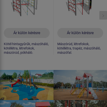
Ár külön kérésre
Ár külön kérésre
Kötél hintagyűrűk, mászóháló,
Mászórúd, létrefokok,
kötéllétra, létrefokok,
kötéllétra, trapéz, mászóháló,
mászórúd, pókháló.
mászófal.