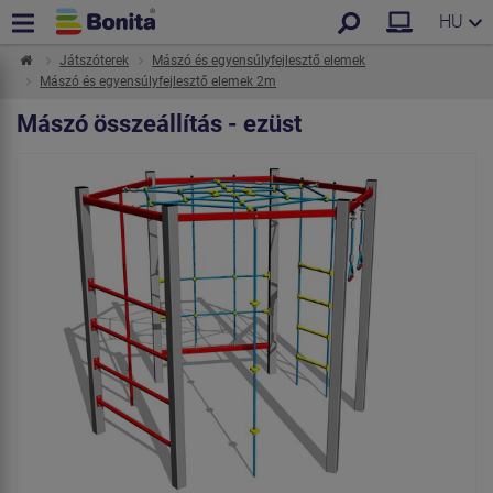
HU
Játszóterek
Mászó és egyensúlyfejlesztő elemek
Mászó és egyensúlyfejlesztő elemek 2m
Mászó összeállítás - ezüst