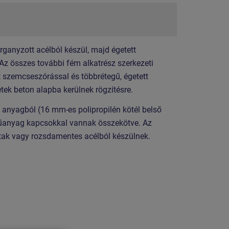
organyzott acélból készül, majd égetett
 Az összes további fém alkatrész szerkezeti
t szemcseszórással és többrétegű, égetett
etek beton alapba kerülnek rögzítésre.
anyagból (16 mm-es polipropilén kötél belső
űanyag kapcsokkal vannak összekötve. Az
ak vagy rozsdamentes acélból készülnek.