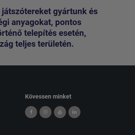
 játszótereket gyártunk és
égi anyagokat, pontos
örténő telepítés esetén,
ág teljes területén.
Kövessen minket