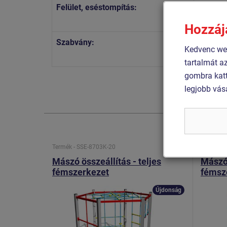
Felület, eséstompítás:
az EN 1
2
39 m
Hozzáj
Szabvány:
MSZ EN
Kedvenc web
MSZ EN
tartalmát a
gombra katt
legjobb vás
Termék - SSE-8703K-20
Termék -
Mászó összeállítás - teljes
Mászó 
fémszerkezet
fémsz
Újdonság