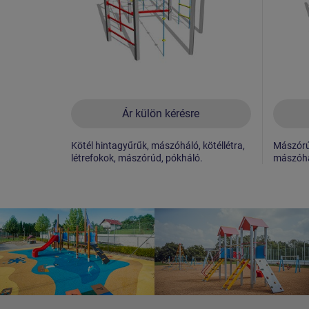
Ár külön kérésre
Kötél hintagyűrűk, mászóháló, kötéllétra,
Mászórúd
létrefokok, mászórúd, pókháló.
mászóhá