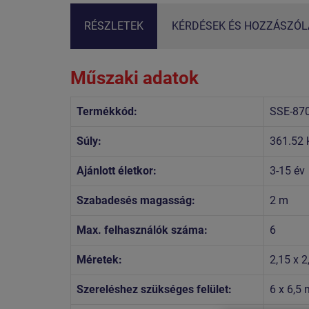
RÉSZLETEK
KÉRDÉSEK ÉS HOZZÁSZÓLÁ
Műszaki adatok
Termékkód:
SSE-87
Súly:
361.52 
Ajánlott életkor:
3-15 év
Szabadesés magasság:
2 m
Max. felhasználók száma:
6
Méretek:
2,15 x 2
Szereléshez szükséges felület:
6 x 6,5 