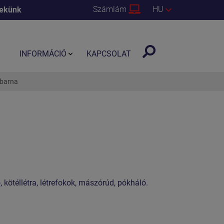
Számlám
HU
nekünk
INFORMÁCIÓ
KAPCSOLAT
 barna
 kötéllétra, létrefokok, mászórúd, pókháló.