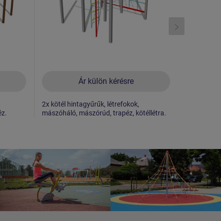
Ár külön kérésre
,
2x kötél hintagyűrűk, létrefokok,
Kapaszkodó
éz.
mászóháló, mászórúd, trapéz, kötéllétra.
létrefokok,