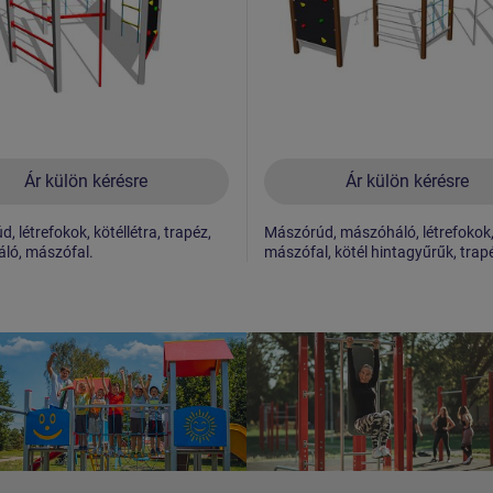
Ár külön kérésre
Ár külön kérésre
, létrefokok, kötéllétra, trapéz,
Mászórúd, mászóháló, létrefokok
ló, mászófal.
mászófal, kötél hintagyűrűk, trap