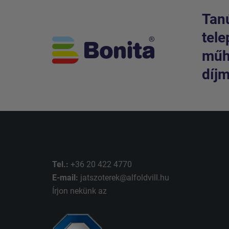
Tanú
tele
műhe
díjm
Tel.:
+36 20 422 4770
E-mail:
jatszoterek@alfoldvill.hu
Írjon nekünk az