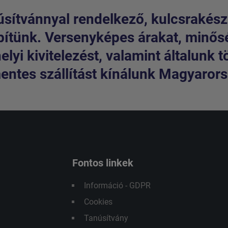
sítvánnyal rendelkező, kulcsrakész
pítünk. Versenyképes árakat, minős
lyi kivitelezést, valamint általunk t
entes szállítást kínálunk Magyarorsz
Fontos linkek
Információ - GDPR
Cookies
Tanúsítvány