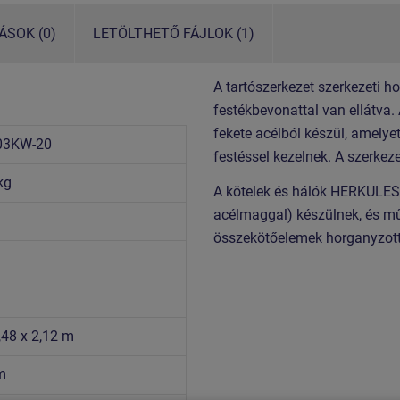
SOK (0)
LETÖLTHETŐ FÁJLOK (1)
A tartószerkezet szerkezeti h
festékbevonattal van ellátva.
fekete acélból készül, amelye
03KW-20
festéssel kezelnek. A szerkez
kg
A kötelek és hálók HERKULES 
acélmaggal) készülnek, és m
összekötőelemek horganyzott
,48 x 2,12 m
m