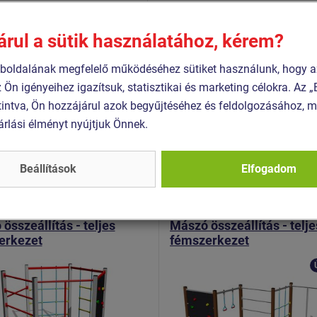
177 szabvány szerint
árul a sütik használatához, kérem?
 1176-1:2017+A1:2024
oldalának megfelelő működéséhez sütiket használunk, hogy a
 1176-11:2015
z Ön igényeihez igazítsuk, statisztikai és marketing célokra. Az
intva, Ön hozzájárul azok begyűjtéséhez és feldolgozásához, m
árlási élményt nyújtjuk Önnek.
Hasonló
termék
Beállítások
Elfogadom
 SSE-8603K-20
Termék - SSE-8610K-20
összeállítás - teljes
Mászó összeállítás - telje
erkezet
fémszerkezet