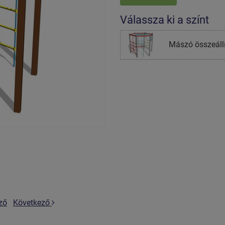
Válassza ki a színt
Mászó összeállí
ző
Következő