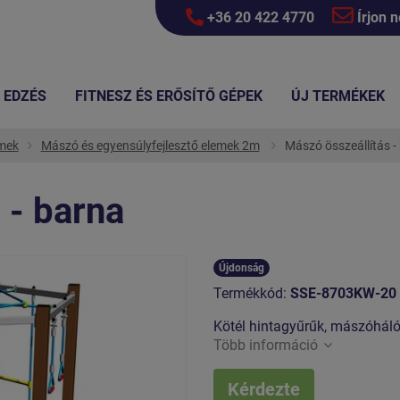
+36 20 422 4770
Írjon 
EDZÉS
FITNESZ ÉS ERŐSÍTŐ GÉPEK
ÚJ TERMÉKEK
emek
Mászó és egyensúlyfejlesztő elemek 2m
Mászó összeállítás -
 - barna
Újdonság
Termékkód:
SSE-8703KW-20
Kötél hintagyűrűk, mászóháló,
Több információ
Kérdezte