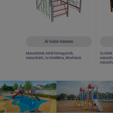
Ár külön kérésre
Mászókötél, kötél hintagyűrűk,
2x kötél
mászóháló, 2x kötéllétra, létrefokok.
mászóhá
mászófa