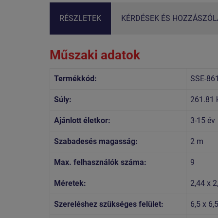
RÉSZLETEK
KÉRDÉSEK ÉS HOZZÁSZÓLÁ
Műszaki adatok
Termékkód:
SSE-86
Súly:
261.81 
Ajánlott életkor:
3-15 év
Szabadesés magasság:
2 m
Max. felhasználók száma:
9
Méretek:
2,44 x 2
Szereléshez szükséges felület:
6,5 x 6,