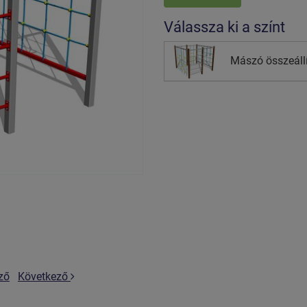
Válassza ki a színt
Mászó összeállí
ző
Következő