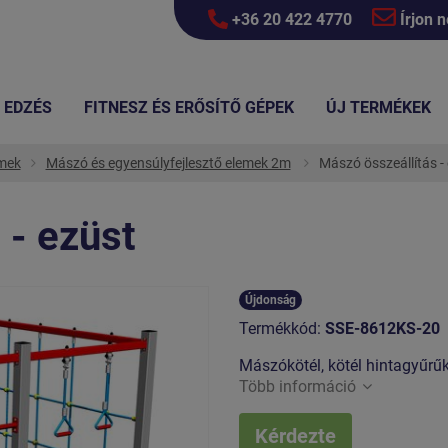
+36 20 422 4770
Írjon 
EDZÉS
FITNESZ ÉS ERŐSÍTŐ GÉPEK
ÚJ TERMÉKEK
emek
Mászó és egyensúlyfejlesztő elemek 2m
Mászó összeállítás -
 - ezüst
Újdonság
Termékkód:
SSE-8612KS-20
Mászókötél, kötél hintagyűrűk,
Több információ
Kérdezte