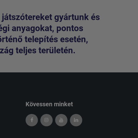
 játszótereket gyártunk és
égi anyagokat, pontos
örténő telepítés esetén,
ág teljes területén.
Kövessen minket