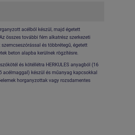
organyzott acélból készül, majd égetett
 Az összes további fém alkatrész szerkezeti
t szemcseszórással és többrétegű, égetett
etek beton alapba kerülnek rögzítésre.
szókötél és kötéllétra HERKULES anyagból (16
lső acélmaggal) készül és műanyag kapcsokkal
őelemek horganyzottak vagy rozsdamentes