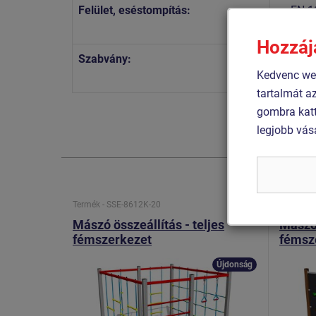
Felület, eséstompítás:
az EN 1
2
42,5 m
Hozzáj
Szabvány:
MSZ EN
Kedvenc web
MSZ EN
tartalmát a
gombra katt
legjobb vás
Termék - SSE-8612K-20
Termék -
Mászó összeállítás - teljes
Mászó 
fémszerkezet
fémsz
Újdonság