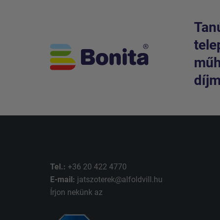
Tanú
tele
műhe
díjm
Tel.:
+36 20 422 4770
E-mail:
jatszoterek@alfoldvill.hu
Írjon nekünk az