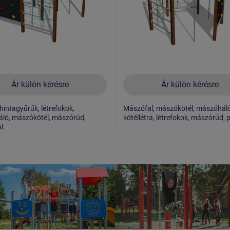
Ár külön kérésre
Ár külön kérésre
 hintagyűrűk, létrefokok,
Mászófal, mászókötél, mászóháló
ló, mászókötél, mászórúd,
kötéllétra, létrefokok, mászórúd, 
l.