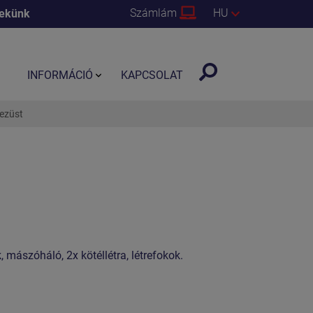
Számlám
HU
nekünk
INFORMÁCIÓ
KAPCSOLAT
 ezüst
 mászóháló, 2x kötéllétra, létrefokok.