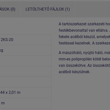
SOK (0)
LETÖLTHETŐ FÁJLOK (1)
A tartószerkezet szerkezeti h
festékbevonattal van ellátva.
fekete acélból készül, amelye
12KS-20
festéssel kezelnek. A szerkez
kg
A mászóháló, nyújtó háló, má
mm-es polipropilén kötél be
van összekötve. Az összeköt
acélból készülnek.
,44 x 2,01 m
5 m