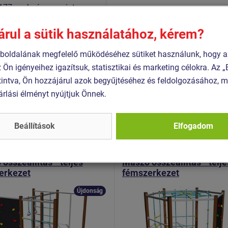
177 szabvány szerint
árul a sütik használatához, kérem?
 1176-1:2017+A1:2024
oldalának megfelelő működéséhez sütiket használunk, hogy a
 1176-11:2015
z Ön igényeihez igazítsuk, statisztikai és marketing célokra. Az
intva, Ön hozzájárul azok begyűjtéséhez és feldolgozásához, m
árlási élményt nyújtjuk Önnek.
Hasonló
termék
Beállítások
Elfogadom
 SSE-8606K-20
Termék - SSE-8702K-20
összeállítás - teljes
Mászó összeállítás - telje
erkezet
fémszerkezet
Újdonság