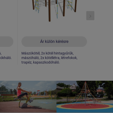
Ár külön kérésre
,
Mászókötél, 2x kötél hintagyűrűk,
Kapaszkodó
pókháló.
mászóháló, 2x kötéllétra, létrefokok,
létrefokok,
trapéz, kapaszkodóháló.