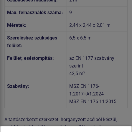
Max. felhasználók száma:
9
Méretek:
2,44 x 2,44 x 2,01 m
Szereléshez szükséges
6,5 x 6,5 m
felület:
Felület, eséstompítás:
az EN 1177 szabvány
szerint
2
42,5 m
Szabvány:
MSZ EN 1176-
1:2017+A1:2024
MSZ EN 1176-11:2015
A tartószerkezet szerkezeti horganyzott acélból készül,
majd égetett festékbevonattal van ellátva. Az összes