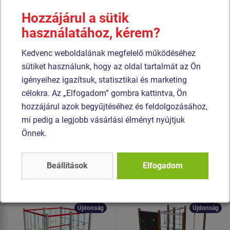
további fém alkatrész szerkezeti fekete acélból készül,
Hozzájárul a sütik
amelyet szemcseszórással és többrétegű, égetett festéssel
használatához, kérem?
kezelnek. A szerkezetek beton alapba kerülnek rögzítésre.
A mászóháló, nyújtó háló, mászókötél és kötéllétra
Kedvenc weboldalának megfelelő működéséhez
HERKULES anyagból (16 mm-es polipropilén kötél belső
sütiket használunk, hogy az oldal tartalmát az Ön
acélmaggal) készül és műanyag kapcsokkal van
igényeihez igazítsuk, statisztikai és marketing
összekötve. Az összekötőelemek horganyzottak vagy
célokra. Az „Elfogadom” gombra kattintva, Ön
rozsdamentes acélból készülnek.
hozzájárul azok begyűjtéséhez és feldolgozásához,
mi pedig a legjobb vásárlási élményt nyújtjuk
Önnek.
Hasonló
termék
Beállítások
Elfogadom
Termék - SSE-8612K-20
Termék - SSE-8606K-20
Mászó összeállítás -
Mászó összeállítás -
teljes fémszerkezet
teljes fémszerkezet
Újdonság
Újdonság