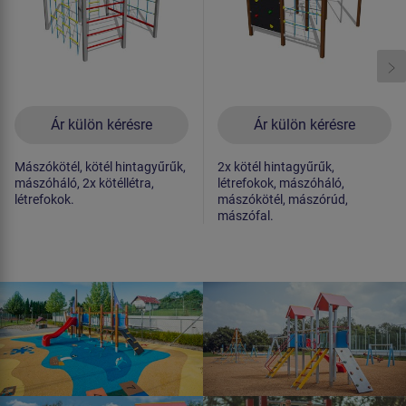
Ár külön kérésre
Ár külön kérésre
Mászókötél, kötél hintagyűrűk,
2x kötél hintagyűrűk,
mászóháló, 2x kötéllétra,
létrefokok, mászóháló,
létrefokok.
mászókötél, mászórúd,
mászófal.