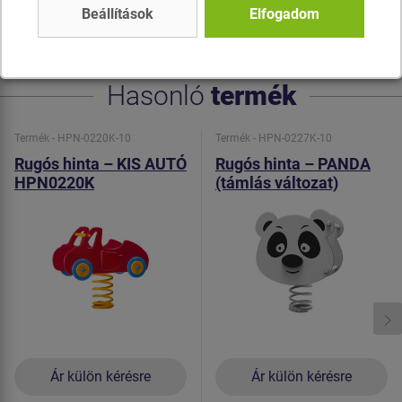
az RAL szabvány szerint. Az összekötőelemek
Beállítások
Elfogadom
horganyzottak vagy rozsdamentes acélból készülnek.
Hasonló
termék
Termék - HPN-0220K-10
Termék - HPN-0227K-10
Rugós hinta – KIS AUTÓ
Rugós hinta – PANDA
HPN0220K
(támlás változat)
HPN0227K
Ár külön kérésre
Ár külön kérésre