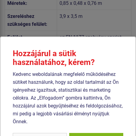
Méretek:
0,85 x 0,48 x 0,76 m
Szereléshez
3,9 x 3,5 m
szükséges felület:
Felület,
az EN 1177 szabvány szerint-
eséstompítás:
füvesített terület
Hozzájárul a sütik
Szabvány:
MSZ EN 1176-1:2017+A1:2024
használatához, kérem?
MSZ EN 1176-6:2017+AC:2026
Kedvenc weboldalának megfelelő működéséhez
sütiket használunk, hogy az oldal tartalmát az Ön
A hinta váza és az ülőke rendkívül jó minőségű HDPE
igényeihez igazítsuk, statisztikai és marketing
műanyagból (teljesen festett nagy sűrűségű polietilénből
célokra. Az „Elfogadom” gombra kattintva, Ön
készülnek, melyet nagyfokú színállandóság, UV-álló
hozzájárul azok begyűjtéséhez és feldolgozásához,
képesség és főleg biztonság jellemez, mivel nem törékeny,
mi pedig a legjobb vásárlási élményt nyújtjuk
és ezáltal a gyerekeket nem fenyegeti az éles letörött
Önnek.
részek általi sérülés veszélye). A hinták rugói speciális
rugóacélból készülnek, duplex rétegű égetett porfesték védi