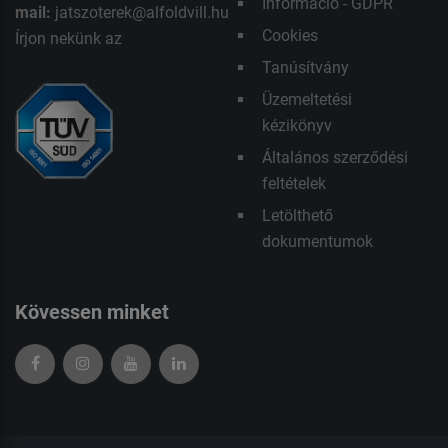
Információ - GDPR
mail:
jatszoterek@alfoldvill.hu
Cookies
Írjon nekünk az
Tanúsítvány
Üzemeltetési
kézikönyv
Általános szerződési
feltételek
Letölthető
dokumentumok
Kövessen minket