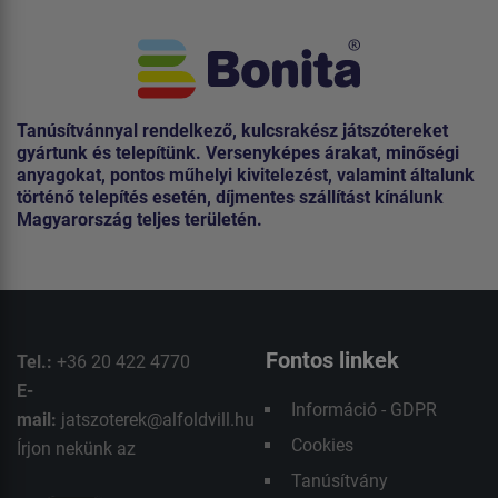
Tanúsítvánnyal rendelkező, kulcsrakész játszótereket
gyártunk és telepítünk. Versenyképes árakat, minőségi
anyagokat, pontos műhelyi kivitelezést, valamint általunk
történő telepítés esetén, díjmentes szállítást kínálunk
Magyarország teljes területén.
Fontos linkek
Tel.:
+36 20 422 4770
E-
Információ - GDPR
mail:
jatszoterek@alfoldvill.hu
Cookies
Írjon nekünk az
Tanúsítvány