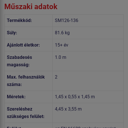
Műszaki adatok
Termékkód:
SM126-136
Súly:
81.6 kg
Ajánlott életkor:
15+ év
Szabadesés
1.0 m
magasság:
Max. felhasználók
2
száma:
Méretek:
1,45 x 0,55 x 1,45 m
Szereléshez
4,45 x 3,55 m
szükséges felület: