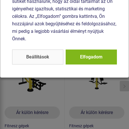
sütiket használunk, hogy az oldal tartalmát az Ön
horganyzottak vagy rozsdamentes acélból készülnek.
igényeihez igazítsuk, statisztikai és marketing
célokra. Az „Elfogadom” gombra kattintva, Ön
Hasonló
termék
hozzájárul azok begyűjtéséhez és feldolgozásához,
mi pedig a legjobb vásárlási élményt nyújtjuk
Termék - SM126-136
Termék - SM102
Önnek.
Fitnesz gépek SM126-
Fitnesz gépek SM102
136 Lábnyújtás -
Húzások ülve
Stepper
Beállítások
Elfogadom
Ár külön kérésre
Ár külön kérésre
Fitnesz gépek
Fitnesz gépek