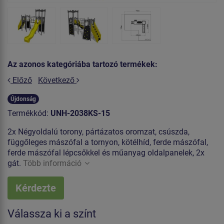
Az azonos kategóriába tartozó termékek:
Előző
Következő
Újdonság
Termékkód:
UNH-2038KS-15
2x Négyoldalú torony, pártázatos oromzat, csúszda,
függőleges mászófal a tornyon, kötélhíd, ferde mászófal,
ferde mászófal lépcsőkkel és műanyag oldalpanelek, 2x
gát.
Több információ
Kérdezte
Válassza ki a színt