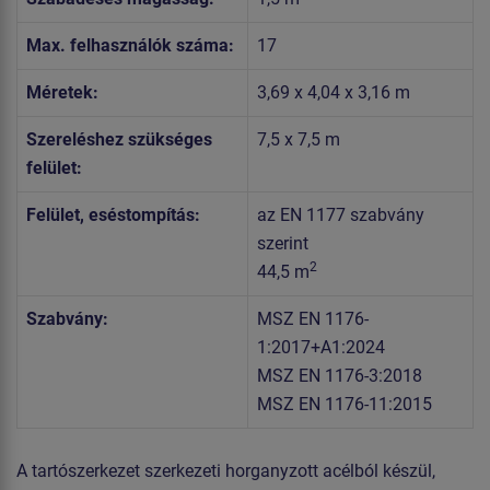
Max. felhasználók száma:
17
Méretek:
3,69 x 4,04 x 3,16 m
Szereléshez szükséges
7,5 x 7,5 m
felület:
Felület, eséstompítás:
az EN 1177 szabvány
szerint
2
44,5 m
Szabvány:
MSZ EN 1176-
1:2017+A1:2024
MSZ EN 1176-3:2018
MSZ EN 1176-11:2015
A tartószerkezet szerkezeti horganyzott acélból készül,