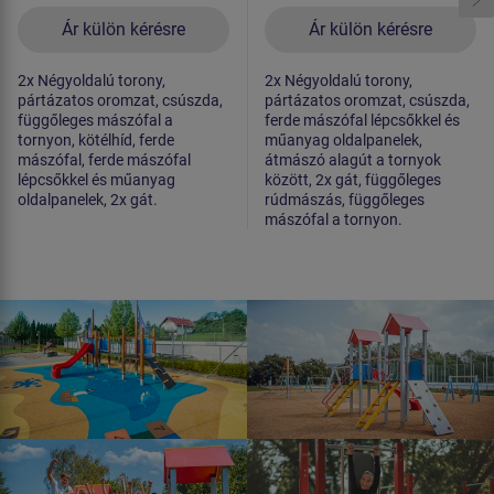
Ár külön kérésre
Ár külön kérésre
2x Négyoldalú torony,
2x Négyoldalú torony,
pártázatos oromzat, csúszda,
pártázatos oromzat, csúszda,
függőleges mászófal a
ferde mászófal lépcsőkkel és
tornyon, kötélhíd, ferde
műanyag oldalpanelek,
mászófal, ferde mászófal
átmászó alagút a tornyok
lépcsőkkel és műanyag
között, 2x gát, függőleges
oldalpanelek, 2x gát.
rúdmászás, függőleges
mászófal a tornyon.