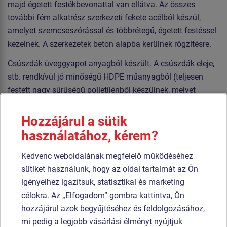
majd égetett festékbevonattal van ellátva. Az összes
további fém alkatrész szerkezeti fekete acélból készül,
amelyet szemcseszórással és többrétegű, égetett festéssel
kezelnek. A szerkezetek beton alapba kerülnek rögzítésre.
Csúszdák üveggyapot anyagból készült. A csúszdák eleje,
stb. rendkívül jó minőségű HDPE műanyagból (teljesen
festett nagy sűrűségű polietilénből készülnek, melyet
nagyfokú színállandóság, UV-álló képesség és főleg
biztonság jellemez, mivel nem törékeny, és ezáltal a
Hozzájárul a sütik
gyerekeket nem fenyegeti az éles letörött részek általi
használatához, kérem?
sérülés veszélye). Az emelvények, ferde falak és
Kedvenc weboldalának megfelelő működéséhez
függőleges mászófalak HPL készülnek (Nagynyomású
sütiket használunk, hogy az oldal tartalmát az Ön
laminátum készülnek csúszásgátlóval, melyet nagyfokú
igényeihez igazítsuk, statisztikai és marketing
színállandóság, karcolásokkal szembeni ellenálló képesség
célokra. Az „Elfogadom” gombra kattintva, Ön
és vízállóság). A kötelek HERKULES anyagból (16 mm-es
hozzájárul azok begyűjtéséhez és feldolgozásához,
polipropilén kötél belső acélmaggal) készülnek, és
mi pedig a legjobb vásárlási élményt nyújtjuk
műanyag vagy alumínium kapcsokkal vannak összekötve.