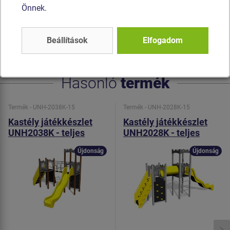
Önnek.
A hegymászó fogók poliészter készülnek, ami hosszú
élettartamot, színállóságot és a kézbőr számára kímélő
felületet garantál. Az összekötőelemek horganyzottak vagy
Beállítások
Elfogadom
rozsdamentes acélból készülnek.
Hasonló
termék
Termék - UNH-2038K-15
Termék - UNH-2028K-15
Kastély játékkészlet
Kastély játékkészlet
UNH2038K - teljes
UNH2028K - teljes
fémszerkezet
fémszerkezet
Újdonság
Újdonság