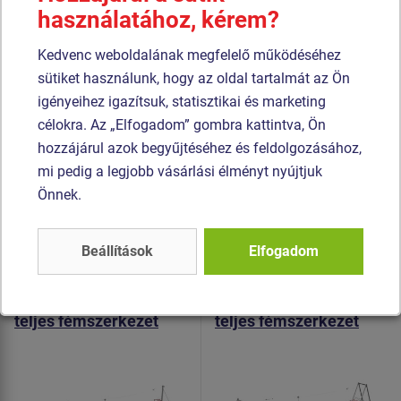
használatához, kérem?
amelyet szemcseszórással és többrétegű, égetett festéssel
kezelnek. A szerkezetek beton alapba kerülnek rögzítésre.
Kedvenc weboldalának megfelelő működéséhez
sütiket használunk, hogy az oldal tartalmát az Ön
Az emelvények és ferde falak HPL készülnek
igényeihez igazítsuk, statisztikai és marketing
(Nagynyomású laminátum készülnek csúszásgátlóval,
célokra. Az „Elfogadom” gombra kattintva, Ön
melyet nagyfokú színállandóság, karcolásokkal szembeni
hozzájárul azok begyűjtéséhez és feldolgozásához,
ellenálló képesség és vízállóság). Az összekötőelemek
mi pedig a legjobb vásárlási élményt nyújtjuk
horganyzottak vagy rozsdamentes acélból készülnek.
Önnek.
Hasonló
termék
Beállítások
Elfogadom
Termék - LD-011K20-10
Termék - LD-021K20-10
Kötélpálya oszlopos -
Kötélpálya A formájú -
teljes fémszerkezet
teljes fémszerkezet