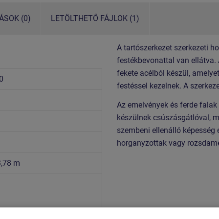
SOK (0)
LETÖLTHETŐ FÁJLOK (1)
A tartószerkezet szerkezeti h
festékbevonattal van ellátva.
fekete acélból készül, amelye
0
festéssel kezelnek. A szerkez
Az emelvények és ferde fal
készülnek csúszásgátlóval, m
szembeni ellenálló képesség 
horganyzottak vagy rozsdame
3,78 m
vány szerint- füvesített