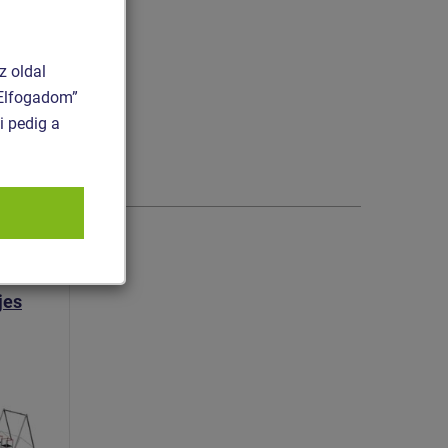
z oldal
 „Elfogadom”
i pedig a
jes