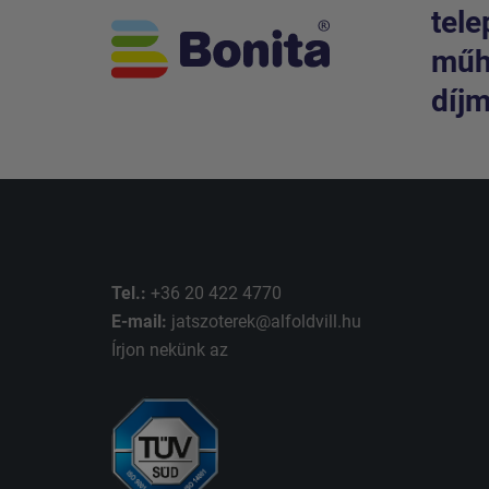
tele
műhe
díjm
Tel.:
+36 20 422 4770
E-mail:
jatszoterek@alfoldvill.hu
Írjon nekünk az