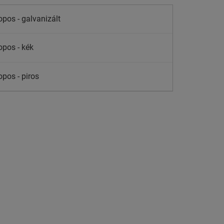
opos - galvanizált
opos - kék
opos - piros