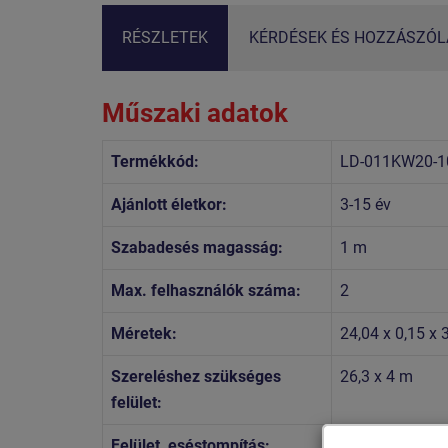
RÉSZLETEK
KÉRDÉSEK ÉS HOZZÁSZÓLÁ
Műszaki adatok
Termékkód:
LD-011KW20-1
Ajánlott életkor:
3-15 év
Szabadesés magasság:
1 m
Max. felhasználók száma:
2
Méretek:
24,04 x 0,15 x 
Szereléshez szükséges
26,3 x 4 m
felület:
Felület, eséstompítás:
az EN 1177 szab