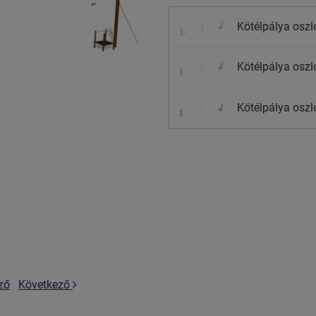
Kötélpálya oszl
Kötélpálya oszl
Kötélpálya oszl
ző
Következő