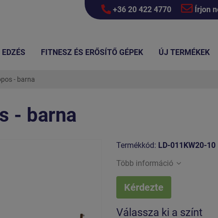
+36 20 422 4770
Írjon 
EDZÉS
FITNESZ ÉS ERŐSÍTŐ GÉPEK
ÚJ TERMÉKEK
opos - barna
s - barna
Termékkód:
LD-011KW20-10
Több információ
Kérdezte
Válassza ki a színt