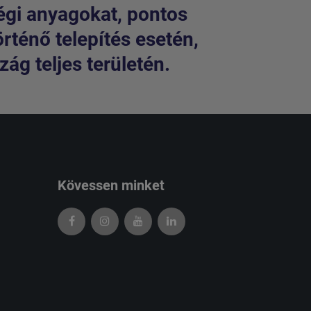
égi anyagokat, pontos
örténő telepítés esetén,
ág teljes területén.
Kövessen minket