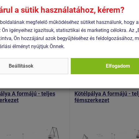
árul a sütik használatához, kérem?
1:2017+A1:2024
oldalának megfelelő működéséhez sütiket használunk, hogy a
4:2017+AC:2019
z Ön igényeihez igazítsuk, statisztikai és marketing célokra. Az
intva, Ön hozzájárul azok begyűjtéséhez és feldolgozásához, m
árlási élményt nyújtjuk Önnek.
Hasonló
termék
Beállítások
Elfogadom
 LD-021K20-10
Termék - LD-031K20-10
álya A formájú - teljes
Kötélpálya A formájú - tel
erkezet
fémszerkezet