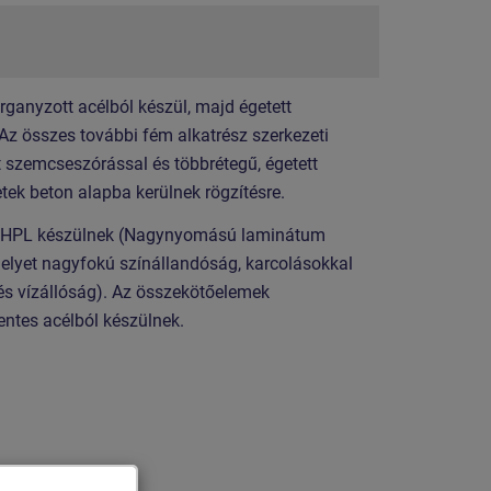
organyzott acélból készül, majd égetett
 Az összes további fém alkatrész szerkezeti
t szemcseszórással és többrétegű, égetett
etek beton alapba kerülnek rögzítésre.
ak HPL készülnek (Nagynyomású laminátum
elyet nagyfokú színállandóság, karcolásokkal
és vízállóság). Az összekötőelemek
ntes acélból készülnek.