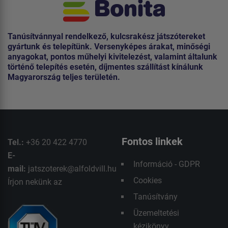
Tanúsítvánnyal rendelkező, kulcsrakész játszótereket
gyártunk és telepítünk. Versenyképes árakat, minőségi
anyagokat, pontos műhelyi kivitelezést, valamint általunk
történő telepítés esetén, díjmentes szállítást kínálunk
Magyarország teljes területén.
Fontos linkek
Tel.:
+36 20 422 4770
E-
Információ - GDPR
mail:
jatszoterek@alfoldvill.hu
Cookies
Írjon nekünk az
Tanúsítvány
Üzemeltetési
kézikönyv