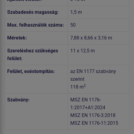
Szabadesés magasság:
1,5 m
Max. felhasználók száma:
50
Méretek:
7,88 x 8,66 x 3,16 m
Szereléshez szükséges
11 x 12,5 m
felület:
Felület, eséstompítás:
az EN 1177 szabvány
szerint
2
118 m
Szabvány:
MSZ EN 1176-
1:2017+A1:2024
MSZ EN 1176-3:2018
MSZ EN 1176-11:2015