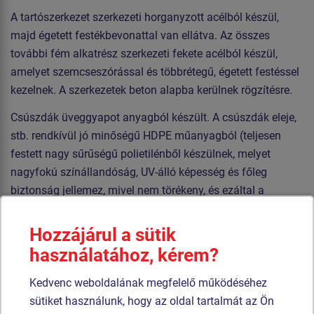
A tartószerkezet szerkezeti horganyzott acélból készül,
majd égetett festékbevonattal van ellátva. Az összes
további fém alkatrész szerkezeti fekete acélból készül,
amelyet szemcseszórással és többrétegű, égetett festéssel
kezelnek. A szerkezetek beton alapba kerülnek rögzítésre.
Csúszdák üveggyapot anyagból készült. A csúszdák eleje,
stb. rendkívül jó minőségű HDPE műanyagból (teljesen
festett nagy sűrűségű polietilénből készülnek, melyet
nagyfokú színállandóság, UV-álló képesség és főleg
biztonság jellemez, mivel nem törékeny, és ezáltal a
gyerekeket nem fenyegeti az éles letörött részek általi
sérülés veszélye). Az emelvények HPL készülnek
Hozzájárul a sütik
(Nagynyomású laminátum készülnek csúszásgátlóval,
használatához, kérem?
melyet nagyfokú színállandóság, karcolásokkal szembeni
ellenálló képesség és vízállóság). A kötelek HERKULES
Kedvenc weboldalának megfelelő működéséhez
anyagból (16 mm-es polipropilén kötél belső acélmaggal)
sütiket használunk, hogy az oldal tartalmát az Ön