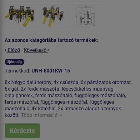
Az azonos kategóriába tartozó termékek:
Előző
Következő
Újdonság
Termékkód:
UNH-8001KW-15
8x Négyoldalú torony, 4x csúszda, 6x pártázatos oromzat,
8x gát, 2x ferde mászófal lépcsőkkel és műanyag
oldalpanelek, ferde mászóháló, függőleges mászóháló,
ferde mászófal, függőleges mászófal, függőleges
mászóháló, 4x kötélhíd, 2x átmászó alagút a tornyok
között.
Több információ
Kérdezte