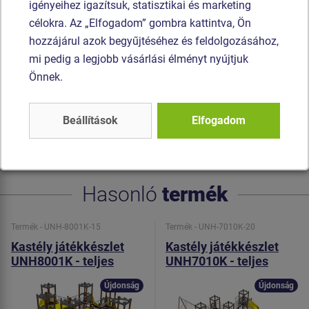
készülnek, és műanyag vagy alumínium kapcsokkal
igényeihez igazítsuk, statisztikai és marketing
vannak összekötve. A mászóalagutak polietilén készülnek,
célokra. Az „Elfogadom” gombra kattintva, Ön
melyeket UV-állóság és nagyfokú színállóság jellemez. A
hozzájárul azok begyűjtéséhez és feldolgozásához,
hegymászó fogók poliészter készülnek, ami hosszú
mi pedig a legjobb vásárlási élményt nyújtjuk
élettartamot, színállóságot és a kézbőr számára kímélő
Önnek.
felületet garantál. A mászóalagutak HDPE készül (festett
polietilén készülnek, melyet nagyfokú színállandóság és
Beállítások
Elfogadom
UV-álló képesség). Az összekötőelemek horganyzottak
vagy rozsdamentes acélból készülnek.
Hasonló
termék
Termék - UNH-8001K-15
Termék - UNH-7010K-20
Kastély játékkészlet
Kastély játékkészlet
UNH8001K - teljes
UNH7010K - teljes
fémszerkezet
fémszerkezet
Újdonság
Újdonság