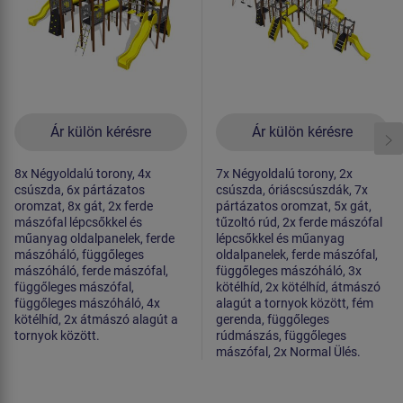
Ár külön kérésre
Ár külön kérésre
8x Négyoldalú torony, 4x
7x Négyoldalú torony, 2x
csúszda, 6x pártázatos
csúszda, óriáscsúszdák, 7x
oromzat, 8x gát, 2x ferde
pártázatos oromzat, 5x gát,
mászófal lépcsőkkel és
tűzoltó rúd, 2x ferde mászófal
műanyag oldalpanelek, ferde
lépcsőkkel és műanyag
mászóháló, függőleges
oldalpanelek, ferde mászófal,
mászóháló, ferde mászófal,
függőleges mászóháló, 3x
függőleges mászófal,
kötélhíd, 2x kötélhíd, átmászó
függőleges mászóháló, 4x
alagút a tornyok között, fém
kötélhíd, 2x átmászó alagút a
gerenda, függőleges
tornyok között.
rúdmászás, függőleges
mászófal, 2x Normal Ülés.