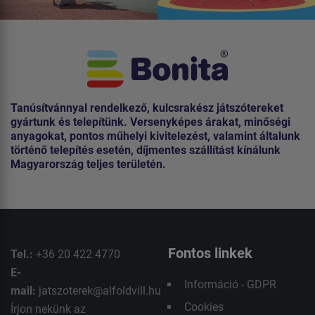
Tanúsítvánnyal rendelkező, kulcsrakész játszótereket
gyártunk és telepítünk. Versenyképes árakat, minőségi
anyagokat, pontos műhelyi kivitelezést, valamint általunk
történő telepítés esetén, díjmentes szállítást kínálunk
Magyarország teljes területén.
Fontos linkek
Tel.:
+36 20 422 4770
E-
Információ - GDPR
mail:
jatszoterek@alfoldvill.hu
Cookies
Írjon nekünk az