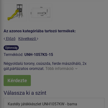
Az azonos kategóriába tartozó termékek:
Előző
Következő
Újdonság
Termékkód:
UNH-1057KS-15
Négyoldalú torony, csúszda, ferde mászóháló, 2x
gát,pártázatos oromzat.
Több információ
Kérdezte
Válassza ki a színt
Kastély játékkészlet UNH1057KW - barna