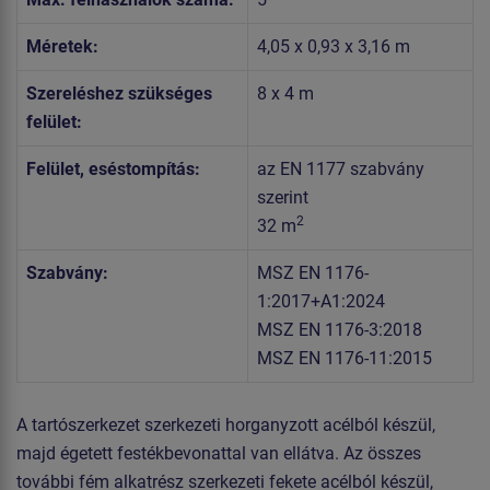
Méretek:
4,05 x 0,93 x 3,16 m
Szereléshez szükséges
8 x 4 m
felület:
Felület, eséstompítás:
az EN 1177 szabvány
szerint
2
32 m
Szabvány:
MSZ EN 1176-
1:2017+A1:2024
MSZ EN 1176-3:2018
MSZ EN 1176-11:2015
A tartószerkezet szerkezeti horganyzott acélból készül,
majd égetett festékbevonattal van ellátva. Az összes
további fém alkatrész szerkezeti fekete acélból készül,