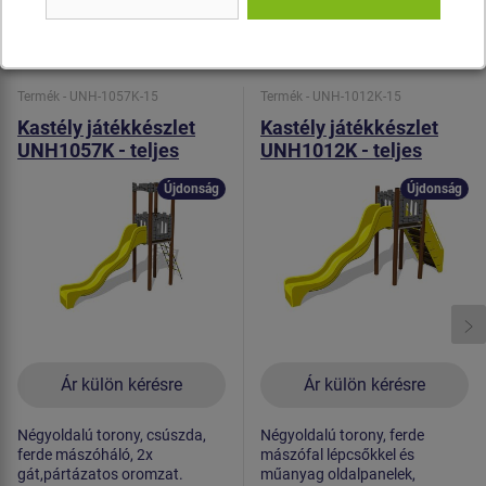
Hasonló
termék
Termék - UNH-1057K-15
Termék - UNH-1012K-15
Kastély játékkészlet
Kastély játékkészlet
UNH1057K - teljes
UNH1012K - teljes
fémszerkezet
fémszerkezet
Újdonság
Újdonság
Ár külön kérésre
Ár külön kérésre
Négyoldalú torony, csúszda,
Négyoldalú torony, ferde
ferde mászóháló, 2x
mászófal lépcsőkkel és
gát,pártázatos oromzat.
műanyag oldalpanelek,