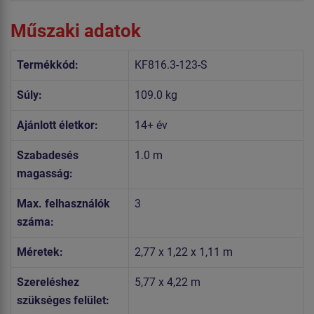
Műszaki adatok
Termékkód:
KF816.3-123-S
Súly:
109.0 kg
Ajánlott életkor:
14+ év
Szabadesés
1.0 m
magasság:
Max. felhasználók
3
száma:
Méretek:
2,77 x 1,22 x 1,11 m
Szereléshez
5,77 x 4,22 m
szükséges felület: