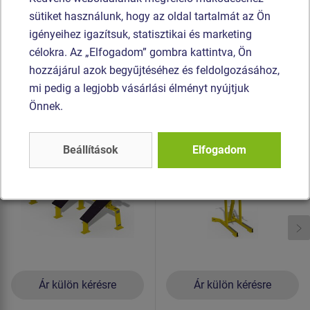
részek általi sérülés veszélye). Az összekötőelemek
sütiket használunk, hogy az oldal tartalmát az Ön
horganyzottak vagy rozsdamentes acélból készülnek.
igényeihez igazítsuk, statisztikai és marketing
célokra. Az „Elfogadom” gombra kattintva, Ön
Hasonló
termék
hozzájárul azok begyűjtéséhez és feldolgozásához,
mi pedig a legjobb vásárlási élményt nyújtjuk
Termék - KF816.3-123-S
Termék - KF814-S
Önnek.
Erőfejlesztő gép
Erőfejlesztő gép
KF816.3-123-S
KF814-S
Háromállású pad
Beállítások
Elfogadom
Ár külön kérésre
Ár külön kérésre