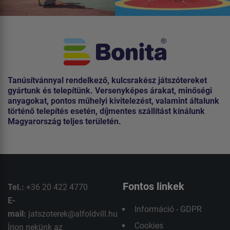
Tanúsítvánnyal rendelkező, kulcsrakész játszótereket
gyártunk és telepítünk. Versenyképes árakat, minőségi
anyagokat, pontos műhelyi kivitelezést, valamint általunk
történő telepítés esetén, díjmentes szállítást kínálunk
Magyarország teljes területén.
Fontos linkek
Tel.:
+36 20 422 4770
E-
Információ - GDPR
mail:
jatszoterek@alfoldvill.hu
Cookies
Írjon nekünk az